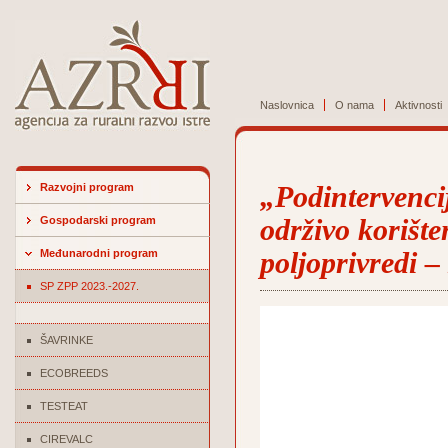
Naslovnica
O nama
Aktivnosti
Razvojni program
„Podintervenci
Gospodarski program
održivo korište
Međunarodni program
poljoprivredi –
SP ZPP 2023.-2027.
ŠAVRINKE
ECOBREEDS
TESTEAT
CIREVALC