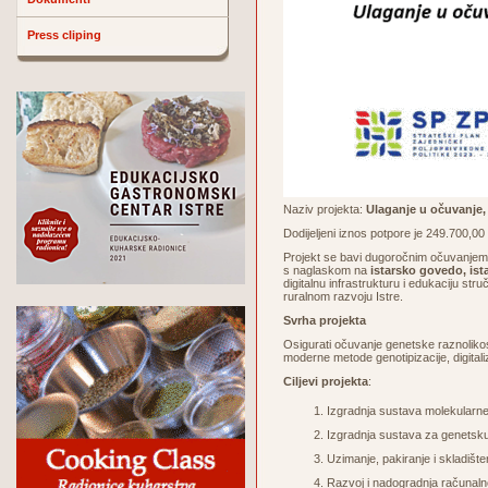
Press cliping
Naziv projekta:
Ulaganje u očuvanje, 
Dodijeljeni iznos potpore je 249.700,0
Projekt se bavi dugoročnim očuvanjem, 
s naglaskom na
istarsko govedo, is
digitalnu infrastrukturu i edukaciju st
ruralnom razvoju Istre.
Svrha projekta
Osigurati očuvanje genetske raznolikos
moderne metode genotipizacije, digitali
Ciljevi projekta
:
Izgradnja sustava molekularne v
Izgradnja sustava za genetsku 
Uzimanje, pakiranje i skladišt
Razvoj i nadogradnja račun