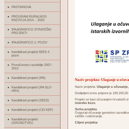
PASTINNOVA
PROGRAM RURALNOG
RAZVOJA 2014. - 2020
IPA ADRIATICO STRATEŠKI
PROJEKTI
IPA ADRIATICO 2. POZIV
Kandidirani projekti SEES 4.
poziv
Proračunsko razdoblje 2007-
2013
Kandidirani projekti (IPA)
Naziv projekta: Ulaganje u očuvan
Naziv projekta:
Ulaganje u očuvanje, 
Kandidirani projekti (IPA SLO-
HRV)
Dodijeljeni iznos potpore je 189.200,0
Projekt se bavi očuvanjem hrvatskih izv
Kandidirani projekti (SEES)
istarsku kozu
.
Svrha projekta
Kandidirani projekti (CEI KEP)
Osigurati očuvanje genetske raznolikos
zaštite i valorizacije.
Kandidirani projekti
Ciljevi projekta
:
(GRUNDTVIG)