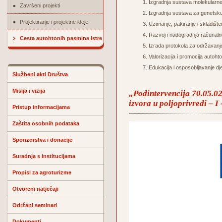
Izgradnja sustava molekularne ve
Završeni projekti
Izgradnja sustava za genetsku 
Projektiranje i projektne ideje
Uzimanje, pakiranje i skladišt
Razvoj i nadogradnja račun
Cesta autohtonih pasmina Istre
Izrada protokola za održavanje 
Valorizacija i promocija autoht
Edukacija i osposobljavanje dje
Službeni akti Društva
Misija i vizija
„Podintervencija 70.05.02.
izvora u poljoprivredi – I
Pristup informacijama
Zaštita osobnih podataka
Sponzorstva i donacije
Suradnja s institucijama
Propisi za agroturizme
Otvoreni natječaji
Održani seminari
Dokumenti