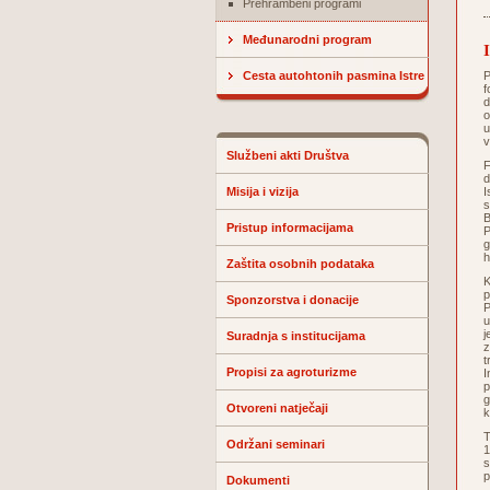
Prehrambeni programi
Međunarodni program
Cesta autohtonih pasmina Istre
P
f
d
o
u
v
Službeni akti Društva
F
d
Misija i vizija
I
s
B
Pristup informacijama
P
g
h
Zaštita osobnih podataka
K
p
Sponzorstva i donacije
P
u
j
Suradnja s institucijama
z
t
Propisi za agroturizme
I
p
g
Otvoreni natječaji
k
T
Održani seminari
1
s
p
Dokumenti