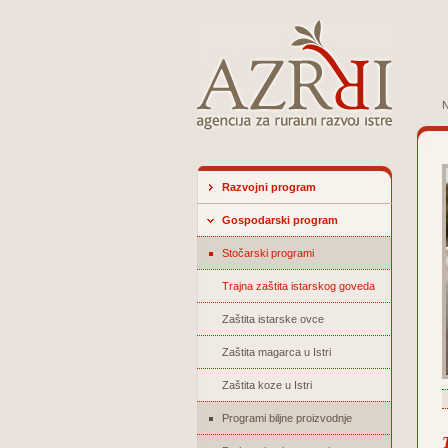
N
Razvojni program
Gospodarski program
Stočarski programi
Trajna zaštita istarskog goveda
Zaštita istarske ovce
Zaštita magarca u Istri
Zaštita koze u Istri
Programi biljne proizvodnje