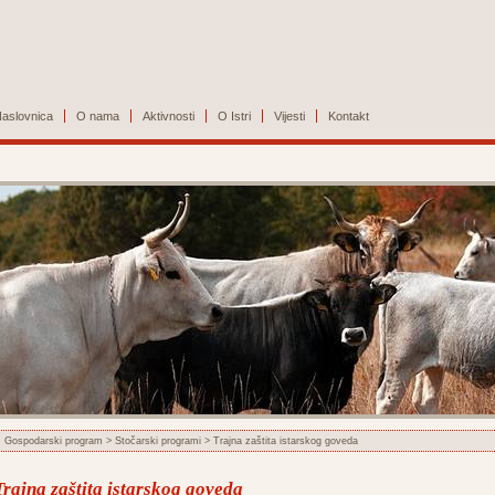
aslovnica
O nama
Aktivnosti
O Istri
Vijesti
Kontakt
Gospodarski program
>
Stočarski programi
> Trajna zaštita istarskog goveda
Trajna zaštita istarskog goveda