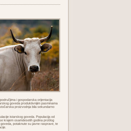
m područjima i gospodarska orijentacija
starskog goveda produktivnijim pasminama
e stočarska proizvodnja bila sekundarno
lacije istarskog goveda. Populacija od
a se krajem osamdesetih godina prošlog
g goveda, potaknute su javne rasprave, te
cije.