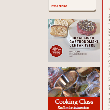
Press cliping
I
6
P
o
G
s
s
m
o
k
V
O
j
f
p
V
1
p
d
č
T
B
t
k
p