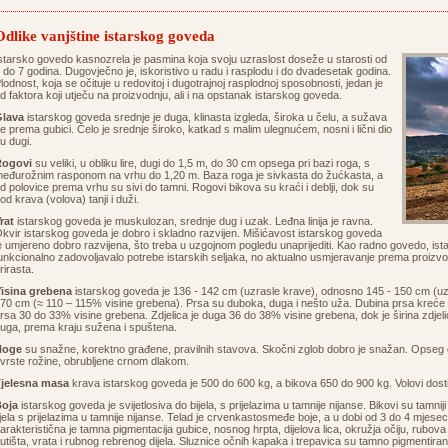
Odlike vanjštine istarskog goveda
starsko govedo kasnozrela je pasmina koja svoju uzraslost doseže u starosti od
 do 7 godina. Dugovječno je, iskoristivo u radu i rasplodu i do dvadesetak godina.
lodnost, koja se očituje u redovitoj i dugotrajnoj rasplodnoj sposobnosti, jedan je
d faktora koji utječu na proizvodnju, ali i na opstanak istarskog goveda.
lava
istarskog goveda srednje je duga, klinasta izgleda, široka u čelu, a sužava
e prema gubici. Čelo je srednje široko, katkad s malim ulegnućem, nosni i lični dio
u dugi.
Rogovi
su veliki, u obliku lire, dugi do 1,5 m, do 30 cm opsega pri bazi roga, s
eđurožnim rasponom na vrhu do 1,20 m. Baza roga je sivkasta do žućkasta, a
d polovice prema vrhu su sivi do tamni. Rogovi bikova su kraći i deblji, dok su
od krava (volova) tanji i duži.
rat
istarskog goveda je muskulozan, srednje dug i uzak. Leđna linija je ravna.
kvir istarskog goveda je dobro i skladno razvijen. Mišićavost istarskog goveda
e umjereno dobro razvijena, što treba u uzgojnom pogledu unaprijediti. Kao radno govedo, i
unkcionalno zadovoljavalo potrebe istarskih seljaka, no aktualno usmjeravanje prema proizvod
rirasta.
isina grebena
istarskog goveda je 136 - 142 cm (uzrasle krave), odnosno 145 - 150 cm (uzra
70 cm (≈ 110 – 115% visine grebena). Prsa su duboka, duga i nešto uža. Dubina prsa kreće 
rsa 30 do 33% visine grebena. Zdjelica je duga 36 do 38% visine grebena, dok je širina zdjeli
uga, prema kraju sužena i spuštena.
Noge
su snažne, korektno građene, pravilnih stavova. Skočni zglob dobro je snažan. Opseg c
vrste rožine, obrubljene crnom dlakom.
jelesna masa
krava istarskog goveda je 500 do 600 kg, a bikova 650 do 900 kg. Volovi dos
oja
istarskog goveda je svijetlosiva do bijela, s prijelazima u tamnije nijanse. Bikovi su tamniji
ijela s prijelazima u tamnije nijanse. Telad je crvenkastosmeđe boje, a u dobi od 3 do 4 mjese
arakteristična je tamna pigmentacija gubice, nosnog hrpta, dijelova lica, okružja očiju, rubova 
utišta, vrata i rubnog rebrenog dijela. Sluznice očnih kapaka i trepavica su tamno pigmentiran