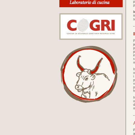
p
p
I
i
s
P
j
p
p
i
r
m
I
o
i
p
v
p
h
I
o
d
m
P
a