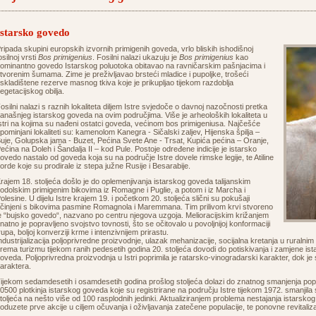
Istarsko govedo
ripada skupini europskih izvornih primigenih goveda, vrlo bliskih ishodišnoj
osilnoj vrsti
Bos primigenius
. Fosilni nalazi ukazuju je
Bos primigenius
kao
ominantno govedo Istarskog poluotoka obitavao na ravničarskim pašnjacima i
tvorenim šumama. Zime je preživljavao brsteći mladice i pupoljke, trošeći
skladištene rezerve masnog tkiva koje je prikupljao tijekom razdoblja
egetacijskog obilja.
osilni nalazi s raznih lokaliteta diljem Istre svjedoče o davnoj nazočnosti pretka
anašnjeg istarskog goveda na ovim područjima. Više je arheoloških lokaliteta u
stri na kojima su nađeni ostatci goveda, većinom bos primigeniusa. Najčešće
pominjani lokaliteti su: kamenolom Kanegra - Sičalski zaljev, Hijenska špilja –
uje, Golupska jama - Buzet, Pećina Svete Ane - Trsat, Kupića pećina – Oranje,
ećina na Doleh i Šandalja II – kod Pule. Postoje određene indicije je istarsko
ovedo nastalo od goveda koja su na područje Istre dovele rimske legije, te Atiline
orde koje su prodirale iz stepa južne Rusije i Besarabije.
rajem 18. stoljeća došlo je do oplemenjivanja istarskog goveda talijanskim
odolskim primigenim bikovima iz Romagne i Puglie, a potom i iz Marcha i
olesine. U dijelu Istre krajem 19. i početkom 20. stoljeća slični su pokušaji
činjeni s bikovima pasmine Romagnola i Maremmana. Tim prilivom krvi stvoreno
e “bujsko govedo“, nazvano po centru njegova uzgoja. Melioracijskim križanjem
natno je popravljeno svojstvo tovnosti, što se očitovalo u povoljnijoj konformaciji
rupa, boljoj konverziji krme i intenzivnijem prirastu.
ndustrijalizacija poljoprivredne proizvodnje, ulazak mehanizacije, socijalna kretanja u ruralni
rema turizmu tijekom ranih pedesetih godina 20. stoljeća dovodi do potiskivanja i zamjene i
oveda. Poljoprivredna proizvodnja u Istri poprimila je ratarsko-vinogradarski karakter, dok j
araktera.
ijekom sedamdesetih i osamdesetih godina prošlog stoljeća dolazi do znatnog smanjenja popu
0500 plotkinja istarskog goveda koje su registrirane na području Istre tijekom 1972. smanjil
toljeća na nešto više od 100 rasplodnih jedinki. Aktualiziranjem problema nestajanja istarsko
oduzete prve akcije u ciljem očuvanja i oživljavanja zatečene populacije, te ponovne revitaliza