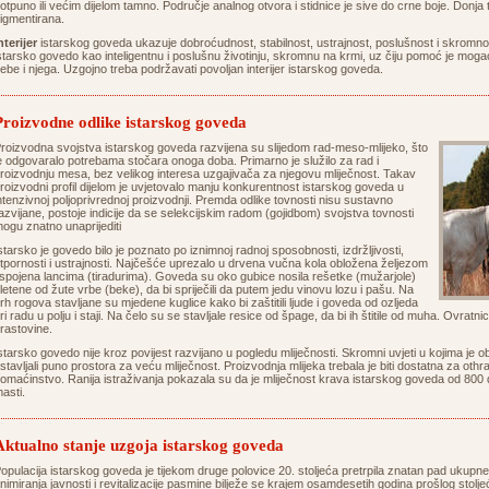
otpuno ili većim dijelom tamno. Područje analnog otvora i stidnice je sive do crne boje. Donja
igmentirana.
nterijer
istarskog goveda ukazuje dobroćudnost, stabilnost, ustrajnost, poslušnost i skromnost
starsko govedo kao inteligentnu i poslušnu životinju, skromnu na krmi, uz čiju pomoć je mogao 
ebe i njega. Uzgojno treba podržavati povoljan interijer istarskog goveda.
Proizvodne odlike istarskog goveda
roizvodna svojstva istarskog goveda razvijena su slijedom rad-meso-mlijeko, što
e odgovaralo potrebama stočara onoga doba. Primarno je služilo za rad i
roizvodnju mesa, bez velikog interesa uzgajivača za njegovu mliječnost. Takav
roizvodni profil dijelom je uvjetovalo manju konkurentnost istarskog goveda u
ntenzivnoj poljoprivrednoj proizvodnji. Premda odlike tovnosti nisu sustavno
azvijane, postoje indicije da se selekcijskim radom (gojidbom) svojstva tovnosti
ogu znatno unaprijediti
starsko je govedo bilo je poznato po iznimnoj radnoj sposobnosti, izdržljivosti,
tpornosti i ustrajnosti. Najčešće uprezalo u drvena vučna kola obložena željezom
 spojena lancima (tiradurima). Goveda su oko gubice nosila rešetke (mužarjole)
letene od žute vrbe (beke), da bi spriječili da putem jedu vinovu lozu i pašu. Na
rh rogova stavljane su mjedene kuglice kako bi zaštitili ljude i goveda od ozljeda
ri radu u polju i staji. Na čelo su se stavljale resice od špage, da bi ih štitile od muha. Ovratnic
rastovine.
starsko govedo nije kroz povijest razvijano u pogledu mliječnosti. Skromni uvjeti u kojima je 
stavljali puno prostora za veću mliječnost. Proizvodnja mlijeka trebala je biti dostatna za oth
omaćinstvo. Ranija istraživanja pokazala su da je mliječnost krava istarskog goveda od 800
asti.
Aktualno stanje uzgoja istarskog goveda
opulacija istarskog goveda je tijekom druge polovice 20. stoljeća pretrpila znatan pad ukupne i
nimiranja javnosti i revitalizacije pasmine bilježe se krajem osamdesetih godina prošlog stol