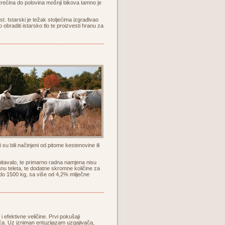
 trećina do polovina mošnji bikova tamno je
. Istarski je težak stoljećima izgrađivao
obraditi istarsko tlo te proizvesti hranu za
i su bili načinjeni od pitome kestenovine ili
obitavalo, te primarno radna namjena nisu
ranu teleta, te dodatne skromne količine za
 do 1500 kg, sa više od 4,2% mliječne
 efektivne veličine. Prvi pokušaji
jeća. Uz izniman entuzijazam uzgajivača,