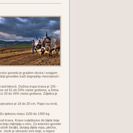
starsko govedo je građom okvira i snagom
nji govedine traži dogradnju mesnatosti i
sli bikovi). Dužina trupa krava je 155 -
se od 51 do 53% visine grebena, a širina
ce 33 do 34% visine grebena. Zdjelica je
jevanice je 18 do 20 cm. Papci su tvrdi,
tižu tjelesnu masu 1100 do 1300 kg.
 od krava. Krave svijetlosive do bijele boje
ca boju mijenjaju u sivu. Za istarsko govedo
ušnih školjki, donjeg dijela repa, plećke,
e. Jezik je olovasto sive boje, a nepce