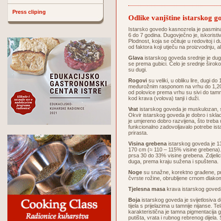
Press cliping
Odlike vanjštine istarskog g
Istarsko govedo kasnozrela je pasmina
6 do 7 godina. Dugovječno je, iskoristi
Plodnost, koja se očituje u redovitoj i 
od faktora koji utječu na proizvodnju, 
Glava
istarskog goveda srednje je duga
se prema gubici. Čelo je srednje široko
su dugi.
Rogovi
su veliki, u obliku lire, dugi d
međurožnim rasponom na vrhu do 1,20 
od polovice prema vrhu su sivi do tamni
kod krava (volova) tanji i duži.
Vrat
istarskog goveda je muskulozan, sr
Okvir istarskog goveda je dobro i skla
je umjereno dobro razvijena, što treba
funkcionalno zadovoljavalo potrebe ist
prirasta.
Visina grebena
istarskog goveda je 13
170 cm (≈ 110 – 115% visine grebena).
prsa 30 do 33% visine grebena. Zdjelic
duga, prema kraju sužena i spuštena.
Noge
su snažne, korektno građene, pr
čvrste rožine, obrubljene crnom dlako
Tjelesna masa
krava istarskog goveda
Boja
istarskog goveda je svijetlosiva do
tijela s prijelazima u tamnije nijanse.
karakteristična je tamna pigmentacija gu
putišta, vrata i rubnog rebrenog dijela