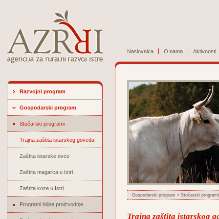
Naslovnica
O nama
Aktivnosti
Razvojni program
Gospodarski program
Stočarski programi
Trajna zaštita istarskog goveda
Zaštita istarske ovce
Zaštita magarca u Istri
Zaštita koze u Istri
Gospodarski program
>
Stočarski programi
Programi biljne proizvodnje
Trajna zaštita istarskog 