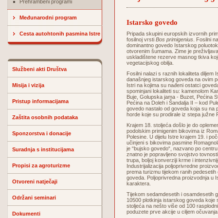
Prehrambeni programi
Međunarodni program
Istarsko govedo
Cesta autohtonih pasmina Istre
Pripada skupini europskih izvornih prim
fosilnoj vrsti
Bos primigenius
. Fosilni n
dominantno govedo Istarskog poluotok
otvorenim šumama. Zime je preživljavao
uskladištene rezerve masnog tkiva koje 
vegetacijskog obilja.
Službeni akti Društva
Fosilni nalazi s raznih lokaliteta dilje
današnjeg istarskog goveda na ovim pod
Misija i vizija
Istri na kojima su nađeni ostatci gove
spominjani lokaliteti su: kamenolom Kane
Buje, Golupska jama - Buzet, Pećina S
Pristup informacijama
Pećina na Doleh i Šandalja II – kod Pule
govedo nastalo od goveda koja su na pod
horde koje su prodirale iz stepa južne R
Zaštita osobnih podataka
Krajem 18. stoljeća došlo je do oplemen
podolskim primigenim bikovima iz Romag
Sponzorstva i donacije
Polesine. U dijelu Istre krajem 19. i po
učinjeni s bikovima pasmine Romagnol
je “bujsko govedo“, nazvano po centru
Suradnja s institucijama
znatno je popravljeno svojstvo tovnosti,
trupa, boljoj konverziji krme i intenzivni
Propisi za agroturizme
Industrijalizacija poljoprivredne proizv
prema turizmu tijekom ranih pedesetih 
goveda. Poljoprivredna proizvodnja u Is
Otvoreni natječaji
karaktera.
Tijekom sedamdesetih i osamdesetih go
Održani seminari
10500 plotkinja istarskog goveda koje 
stoljeća na nešto više od 100 rasplodn
poduzete prve akcije u ciljem očuvanja 
Dokumenti