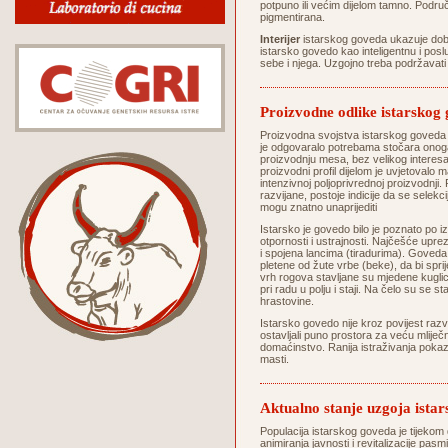
potpuno ili većim dijelom tamno. Područ
pigmentirana.
Interijer
istarskog goveda ukazuje dobro
istarsko govedo kao inteligentnu i posl
sebe i njega. Uzgojno treba podržavati 
Proizvodne odlike istarskog
Proizvodna svojstva istarskog goveda 
je odgovaralo potrebama stočara onoga 
proizvodnju mesa, bez velikog interes
proizvodni profil dijelom je uvjetovalo
intenzivnoj poljoprivrednoj proizvodnji
razvijane, postoje indicije da se selek
mogu znatno unaprijediti
Istarsko je govedo bilo je poznato po iz
otpornosti i ustrajnosti. Najčešće upr
i spojena lancima (tiradurima). Goveda
pletene od žute vrbe (beke), da bi sprij
vrh rogova stavljane su mjedene kuglice 
pri radu u polju i staji. Na čelo su se st
hrastovine.
Istarsko govedo nije kroz povijest razv
ostavljali puno prostora za veću mliječn
domaćinstvo. Ranija istraživanja pokaz
masti.
Aktualno stanje uzgoja ista
Populacija istarskog goveda je tijekom 
animiranja javnosti i revitalizacije pa