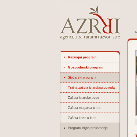
N
Razvojni program
Gospodarski program
Stočarski programi
Trajna zaštita istarskog goveda
Zaštita istarske ovce
Zaštita magarca u Istri
Zaštita koze u Istri
Programi biljne proizvodnje