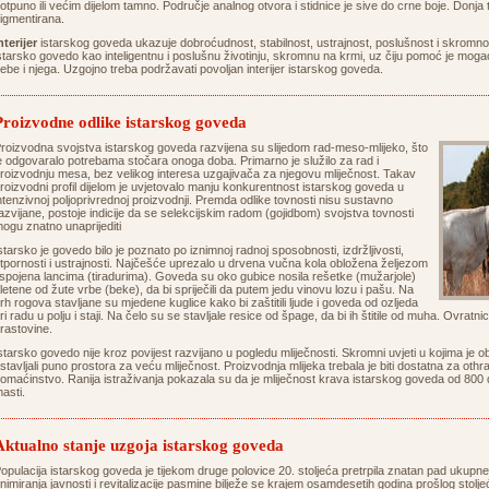
otpuno ili većim dijelom tamno. Područje analnog otvora i stidnice je sive do crne boje. Donja
igmentirana.
nterijer
istarskog goveda ukazuje dobroćudnost, stabilnost, ustrajnost, poslušnost i skromnost
starsko govedo kao inteligentnu i poslušnu životinju, skromnu na krmi, uz čiju pomoć je mogao 
ebe i njega. Uzgojno treba podržavati povoljan interijer istarskog goveda.
Proizvodne odlike istarskog goveda
roizvodna svojstva istarskog goveda razvijena su slijedom rad-meso-mlijeko, što
e odgovaralo potrebama stočara onoga doba. Primarno je služilo za rad i
roizvodnju mesa, bez velikog interesa uzgajivača za njegovu mliječnost. Takav
roizvodni profil dijelom je uvjetovalo manju konkurentnost istarskog goveda u
ntenzivnoj poljoprivrednoj proizvodnji. Premda odlike tovnosti nisu sustavno
azvijane, postoje indicije da se selekcijskim radom (gojidbom) svojstva tovnosti
ogu znatno unaprijediti
starsko je govedo bilo je poznato po iznimnoj radnoj sposobnosti, izdržljivosti,
tpornosti i ustrajnosti. Najčešće uprezalo u drvena vučna kola obložena željezom
 spojena lancima (tiradurima). Goveda su oko gubice nosila rešetke (mužarjole)
letene od žute vrbe (beke), da bi spriječili da putem jedu vinovu lozu i pašu. Na
rh rogova stavljane su mjedene kuglice kako bi zaštitili ljude i goveda od ozljeda
ri radu u polju i staji. Na čelo su se stavljale resice od špage, da bi ih štitile od muha. Ovratnic
rastovine.
starsko govedo nije kroz povijest razvijano u pogledu mliječnosti. Skromni uvjeti u kojima je 
stavljali puno prostora za veću mliječnost. Proizvodnja mlijeka trebala je biti dostatna za oth
omaćinstvo. Ranija istraživanja pokazala su da je mliječnost krava istarskog goveda od 800
asti.
Aktualno stanje uzgoja istarskog goveda
opulacija istarskog goveda je tijekom druge polovice 20. stoljeća pretrpila znatan pad ukupne i
nimiranja javnosti i revitalizacije pasmine bilježe se krajem osamdesetih godina prošlog stol