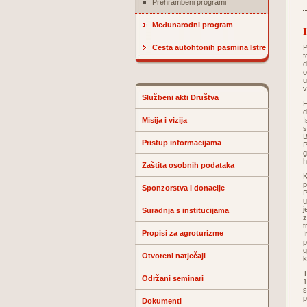
Prehrambeni programi
Međunarodni program
Cesta autohtonih pasmina Istre
P
f
d
o
u
v
Službeni akti Društva
F
d
Misija i vizija
I
s
B
Pristup informacijama
P
g
h
Zaštita osobnih podataka
K
p
Sponzorstva i donacije
P
u
j
Suradnja s institucijama
z
t
Propisi za agroturizme
I
p
g
Otvoreni natječaji
k
T
Održani seminari
1
s
p
Dokumenti