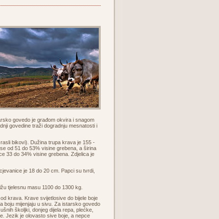
starsko govedo je građom okvira i snagom
nji govedine traži dogradnju mesnatosti i
sli bikovi). Dužina trupa krava je 155 -
se od 51 do 53% visine grebena, a širina
ce 33 do 34% visine grebena. Zdjelica je
jevanice je 18 do 20 cm. Papci su tvrdi,
tižu tjelesnu masu 1100 do 1300 kg.
 od krava. Krave svijetlosive do bijele boje
ca boju mijenjaju u sivu. Za istarsko govedo
ušnih školjki, donjeg dijela repa, plećke,
e. Jezik je olovasto sive boje, a nepce