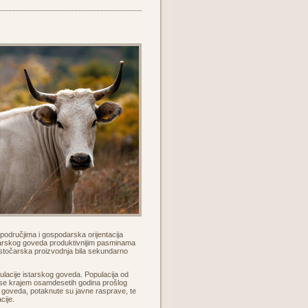
m područjima i gospodarska orijentacija
starskog goveda produktivnijim pasminama
e stočarska proizvodnja bila sekundarno
lacije istarskog goveda. Populacija od
a se krajem osamdesetih godina prošlog
g goveda, potaknute su javne rasprave, te
cije.