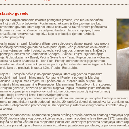
Istarsko govedo
ripada skupini europskih izvornih primigenih goveda, vrlo bliskih ishodišnoj
osilnoj vrsti
Bos primigenius
. Fosilni nalazi ukazuju je
Bos primigenius
kao
ominantno govedo Istarskog poluotoka obitavao na ravničarskim pašnjacima i
tvorenim šumama. Zime je preživljavao brsteći mladice i pupoljke, trošeći
skladištene rezerve masnog tkiva koje je prikupljao tijekom razdoblja
egetacijskog obilja.
osilni nalazi s raznih lokaliteta diljem Istre svjedoče o davnoj nazočnosti pretka
anašnjeg istarskog goveda na ovim područjima. Više je arheoloških lokaliteta u
stri na kojima su nađeni ostatci goveda, većinom bos primigeniusa. Najčešće
pominjani lokaliteti su: kamenolom Kanegra - Sičalski zaljev, Hijenska špilja –
uje, Golupska jama - Buzet, Pećina Svete Ane - Trsat, Kupića pećina – Oranje,
ećina na Doleh i Šandalja II – kod Pule. Postoje određene indicije je istarsko
ovedo nastalo od goveda koja su na područje Istre dovele rimske legije, te Atiline
orde koje su prodirale iz stepa južne Rusije i Besarabije.
rajem 18. stoljeća došlo je do oplemenjivanja istarskog goveda talijanskim
odolskim primigenim bikovima iz Romagne i Puglie, a potom i iz Marcha i
olesine. U dijelu Istre krajem 19. i početkom 20. stoljeća slični su pokušaji
činjeni s bikovima pasmine Romagnola i Maremmana. Tim prilivom krvi stvoreno
e “bujsko govedo“, nazvano po centru njegova uzgoja. Melioracijskim križanjem
natno je popravljeno svojstvo tovnosti, što se očitovalo u povoljnijoj konformaciji
rupa, boljoj konverziji krme i intenzivnijem prirastu.
ndustrijalizacija poljoprivredne proizvodnje, ulazak mehanizacije, socijalna kretanja u ruralni
rema turizmu tijekom ranih pedesetih godina 20. stoljeća dovodi do potiskivanja i zamjene i
oveda. Poljoprivredna proizvodnja u Istri poprimila je ratarsko-vinogradarski karakter, dok j
araktera.
ijekom sedamdesetih i osamdesetih godina prošlog stoljeća dolazi do znatnog smanjenja popu
0500 plotkinja istarskog goveda koje su registrirane na području Istre tijekom 1972. smanjil
toljeća na nešto više od 100 rasplodnih jedinki. Aktualiziranjem problema nestajanja istarsko
oduzete prve akcije u ciljem očuvanja i oživljavanja zatečene populacije, te ponovne revitaliza