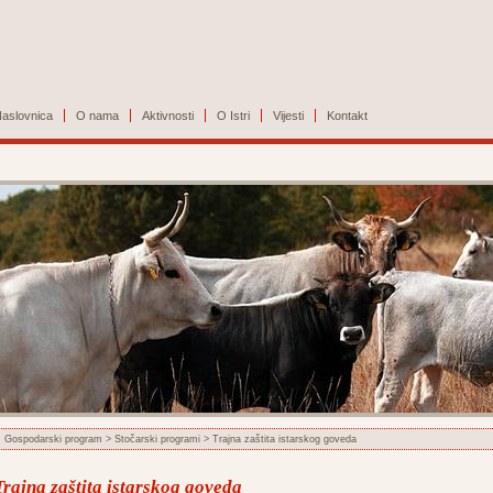
aslovnica
O nama
Aktivnosti
O Istri
Vijesti
Kontakt
Gospodarski program
>
Stočarski programi
> Trajna zaštita istarskog goveda
Trajna zaštita istarskog goveda