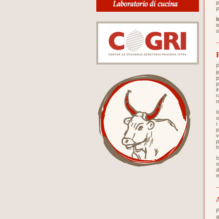
p
p
I
i
s
P
j
p
p
i
r
m
I
o
i
p
v
p
h
I
o
d
m
P
a