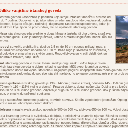
Odlike vanjštine istarskog goveda
starsko govedo kasnozrela je pasmina koja svoju uzraslost doseže u starosti od
 do 7 godina. Dugovječno je, iskoristivo u radu i rasplodu i do dvadesetak godina.
lodnost, koja se očituje u redovitoj i dugotrajnoj rasplodnoj sposobnosti, jedan je
d faktora koji utječu na proizvodnju, ali i na opstanak istarskog goveda.
lava
istarskog goveda srednje je duga, klinasta izgleda, široka u čelu, a sužava
e prema gubici. Čelo je srednje široko, katkad s malim ulegnućem, nosni i lični dio
u dugi.
Rogovi
su veliki, u obliku lire, dugi do 1,5 m, do 30 cm opsega pri bazi roga, s
eđurožnim rasponom na vrhu do 1,20 m. Baza roga je sivkasta do žućkasta, a
d polovice prema vrhu su sivi do tamni. Rogovi bikova su kraći i deblji, dok su
od krava (volova) tanji i duži.
rat
istarskog goveda je muskulozan, srednje dug i uzak. Leđna linija je ravna.
kvir istarskog goveda je dobro i skladno razvijen. Mišićavost istarskog goveda
e umjereno dobro razvijena, što treba u uzgojnom pogledu unaprijediti. Kao radno govedo, i
unkcionalno zadovoljavalo potrebe istarskih seljaka, no aktualno usmjeravanje prema proizvod
rirasta.
isina grebena
istarskog goveda je 136 - 142 cm (uzrasle krave), odnosno 145 - 150 cm (uzra
70 cm (≈ 110 – 115% visine grebena). Prsa su duboka, duga i nešto uža. Dubina prsa kreće 
rsa 30 do 33% visine grebena. Zdjelica je duga 36 do 38% visine grebena, dok je širina zdjeli
uga, prema kraju sužena i spuštena.
Noge
su snažne, korektno građene, pravilnih stavova. Skočni zglob dobro je snažan. Opseg c
vrste rožine, obrubljene crnom dlakom.
jelesna masa
krava istarskog goveda je 500 do 600 kg, a bikova 650 do 900 kg. Volovi dos
oja
istarskog goveda je svijetlosiva do bijela, s prijelazima u tamnije nijanse. Bikovi su tamniji
ijela s prijelazima u tamnije nijanse. Telad je crvenkastosmeđe boje, a u dobi od 3 do 4 mjese
arakteristična je tamna pigmentacija gubice, nosnog hrpta, dijelova lica, okružja očiju, rubova 
utišta, vrata i rubnog rebrenog dijela. Sluznice očnih kapaka i trepavica su tamno pigmentiran