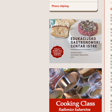
Press cliping
I
6
P
o
G
s
s
m
o
k
V
O
j
f
p
V
1
p
d
č
T
B
t
k
p