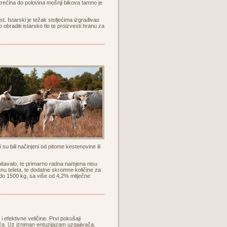
 trećina do polovina mošnji bikova tamno je
. Istarski je težak stoljećima izgrađivao
obraditi istarsko tlo te proizvesti hranu za
i su bili načinjeni od pitome kestenovine ili
obitavalo, te primarno radna namjena nisu
ranu teleta, te dodatne skromne količine za
 do 1500 kg, sa više od 4,2% mliječne
 efektivne veličine. Prvi pokušaji
jeća. Uz izniman entuzijazam uzgajivača,