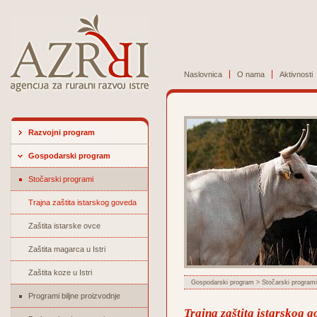
Naslovnica
O nama
Aktivnosti
Razvojni program
Gospodarski program
Stočarski programi
Trajna zaštita istarskog goveda
Zaštita istarske ovce
Zaštita magarca u Istri
Zaštita koze u Istri
Gospodarski program
>
Stočarski programi
Programi biljne proizvodnje
Trajna zaštita istarskog 