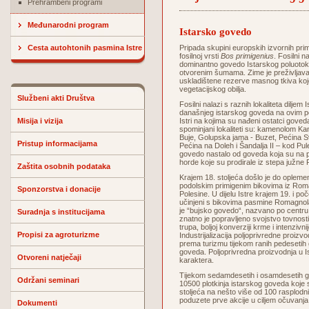
Prehrambeni programi
Međunarodni program
Istarsko govedo
Cesta autohtonih pasmina Istre
Pripada skupini europskih izvornih prim
fosilnoj vrsti
Bos primigenius
. Fosilni n
dominantno govedo Istarskog poluotok
otvorenim šumama. Zime je preživljavao
uskladištene rezerve masnog tkiva koje 
vegetacijskog obilja.
Službeni akti Društva
Fosilni nalazi s raznih lokaliteta dilje
današnjeg istarskog goveda na ovim pod
Misija i vizija
Istri na kojima su nađeni ostatci gove
spominjani lokaliteti su: kamenolom Kane
Buje, Golupska jama - Buzet, Pećina S
Pristup informacijama
Pećina na Doleh i Šandalja II – kod Pule
govedo nastalo od goveda koja su na pod
horde koje su prodirale iz stepa južne R
Zaštita osobnih podataka
Krajem 18. stoljeća došlo je do oplemen
podolskim primigenim bikovima iz Romag
Sponzorstva i donacije
Polesine. U dijelu Istre krajem 19. i po
učinjeni s bikovima pasmine Romagnol
je “bujsko govedo“, nazvano po centru
Suradnja s institucijama
znatno je popravljeno svojstvo tovnosti,
trupa, boljoj konverziji krme i intenzivni
Propisi za agroturizme
Industrijalizacija poljoprivredne proizv
prema turizmu tijekom ranih pedesetih 
goveda. Poljoprivredna proizvodnja u Is
Otvoreni natječaji
karaktera.
Tijekom sedamdesetih i osamdesetih go
Održani seminari
10500 plotkinja istarskog goveda koje 
stoljeća na nešto više od 100 rasplodn
poduzete prve akcije u ciljem očuvanja 
Dokumenti