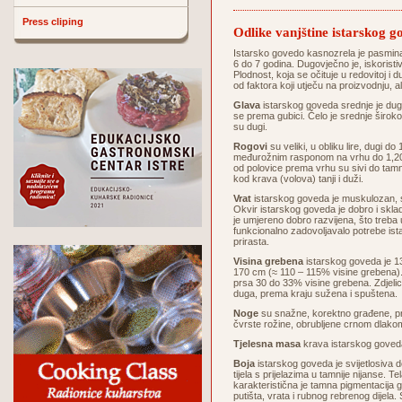
Press cliping
Odlike vanjštine istarskog g
Istarsko govedo kasnozrela je pasmina
6 do 7 godina. Dugovječno je, iskoristi
Plodnost, koja se očituje u redovitoj i 
od faktora koji utječu na proizvodnju, 
Glava
istarskog goveda srednje je duga
se prema gubici. Čelo je srednje široko
su dugi.
Rogovi
su veliki, u obliku lire, dugi d
međurožnim rasponom na vrhu do 1,20 
od polovice prema vrhu su sivi do tamni
kod krava (volova) tanji i duži.
Vrat
istarskog goveda je muskulozan, sr
Okvir istarskog goveda je dobro i skla
je umjereno dobro razvijena, što treba
funkcionalno zadovoljavalo potrebe ist
prirasta.
Visina grebena
istarskog goveda je 13
170 cm (≈ 110 – 115% visine grebena).
prsa 30 do 33% visine grebena. Zdjelic
duga, prema kraju sužena i spuštena.
Noge
su snažne, korektno građene, pr
čvrste rožine, obrubljene crnom dlako
Tjelesna masa
krava istarskog goveda
Boja
istarskog goveda je svijetlosiva do
tijela s prijelazima u tamnije nijanse.
karakteristična je tamna pigmentacija gu
putišta, vrata i rubnog rebrenog dijela