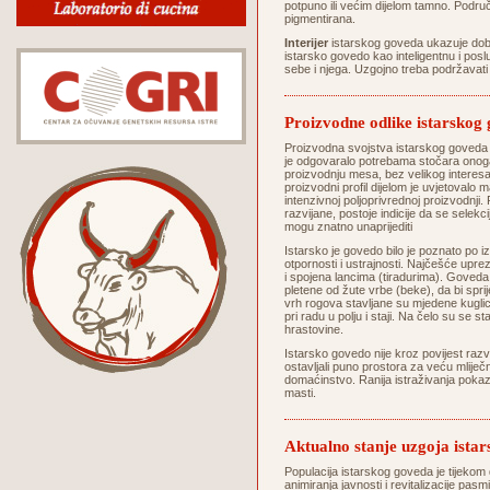
potpuno ili većim dijelom tamno. Područ
pigmentirana.
Interijer
istarskog goveda ukazuje dobro
istarsko govedo kao inteligentnu i posl
sebe i njega. Uzgojno treba podržavati 
Proizvodne odlike istarskog
Proizvodna svojstva istarskog goveda 
je odgovaralo potrebama stočara onoga 
proizvodnju mesa, bez velikog interes
proizvodni profil dijelom je uvjetovalo
intenzivnoj poljoprivrednoj proizvodnji
razvijane, postoje indicije da se selek
mogu znatno unaprijediti
Istarsko je govedo bilo je poznato po iz
otpornosti i ustrajnosti. Najčešće upr
i spojena lancima (tiradurima). Goveda
pletene od žute vrbe (beke), da bi sprij
vrh rogova stavljane su mjedene kuglice 
pri radu u polju i staji. Na čelo su se st
hrastovine.
Istarsko govedo nije kroz povijest razv
ostavljali puno prostora za veću mliječn
domaćinstvo. Ranija istraživanja pokaz
masti.
Aktualno stanje uzgoja ista
Populacija istarskog goveda je tijekom 
animiranja javnosti i revitalizacije pa