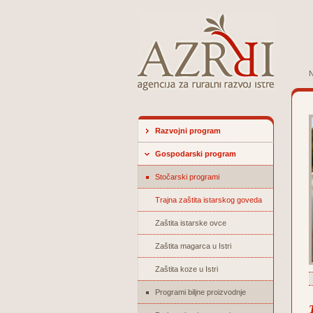
N
Razvojni program
Gospodarski program
Stočarski programi
Trajna zaštita istarskog goveda
Zaštita istarske ovce
Zaštita magarca u Istri
Zaštita koze u Istri
Programi biljne proizvodnje