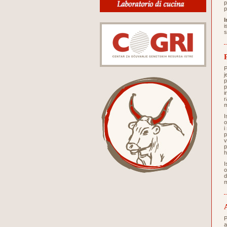
p
p
I
i
s
P
j
p
p
i
r
m
I
o
i
p
v
p
h
I
o
d
m
P
a