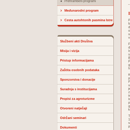
Prehrambeni programi
Međunarodni program
Cesta autohtonih pasmina Istre
P
f
d
o
u
v
Službeni akti Društva
F
d
Misija i vizija
I
s
B
Pristup informacijama
P
g
h
Zaštita osobnih podataka
K
p
Sponzorstva i donacije
P
u
j
Suradnja s institucijama
z
t
Propisi za agroturizme
I
p
g
Otvoreni natječaji
k
T
Održani seminari
1
s
p
Dokumenti