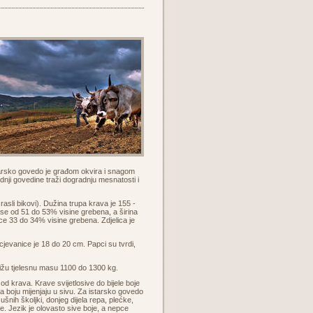
starsko govedo je građom okvira i snagom
nji govedine traži dogradnju mesnatosti i
sli bikovi). Dužina trupa krava je 155 -
se od 51 do 53% visine grebena, a širina
ce 33 do 34% visine grebena. Zdjelica je
jevanice je 18 do 20 cm. Papci su tvrdi,
tižu tjelesnu masu 1100 do 1300 kg.
 od krava. Krave svijetlosive do bijele boje
ca boju mijenjaju u sivu. Za istarsko govedo
ušnih školjki, donjeg dijela repa, plećke,
e. Jezik je olovasto sive boje, a nepce