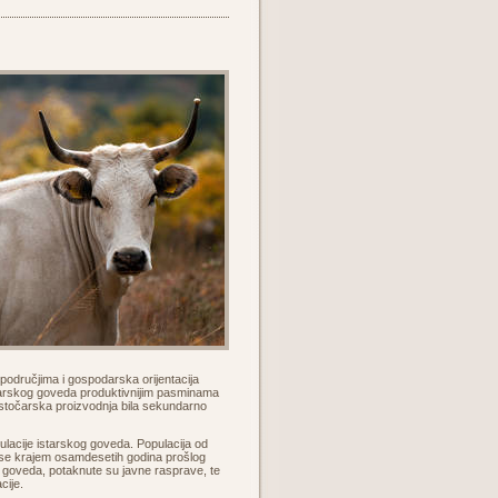
m područjima i gospodarska orijentacija
starskog goveda produktivnijim pasminama
e stočarska proizvodnja bila sekundarno
lacije istarskog goveda. Populacija od
a se krajem osamdesetih godina prošlog
g goveda, potaknute su javne rasprave, te
cije.