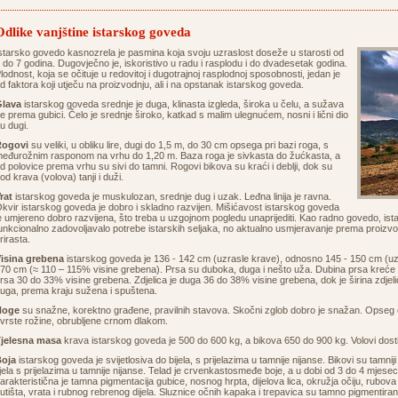
Odlike vanjštine istarskog goveda
starsko govedo kasnozrela je pasmina koja svoju uzraslost doseže u starosti od
 do 7 godina. Dugovječno je, iskoristivo u radu i rasplodu i do dvadesetak godina.
lodnost, koja se očituje u redovitoj i dugotrajnoj rasplodnoj sposobnosti, jedan je
d faktora koji utječu na proizvodnju, ali i na opstanak istarskog goveda.
lava
istarskog goveda srednje je duga, klinasta izgleda, široka u čelu, a sužava
e prema gubici. Čelo je srednje široko, katkad s malim ulegnućem, nosni i lični dio
u dugi.
Rogovi
su veliki, u obliku lire, dugi do 1,5 m, do 30 cm opsega pri bazi roga, s
eđurožnim rasponom na vrhu do 1,20 m. Baza roga je sivkasta do žućkasta, a
d polovice prema vrhu su sivi do tamni. Rogovi bikova su kraći i deblji, dok su
od krava (volova) tanji i duži.
rat
istarskog goveda je muskulozan, srednje dug i uzak. Leđna linija je ravna.
kvir istarskog goveda je dobro i skladno razvijen. Mišićavost istarskog goveda
e umjereno dobro razvijena, što treba u uzgojnom pogledu unaprijediti. Kao radno govedo, i
unkcionalno zadovoljavalo potrebe istarskih seljaka, no aktualno usmjeravanje prema proizvod
rirasta.
isina grebena
istarskog goveda je 136 - 142 cm (uzrasle krave), odnosno 145 - 150 cm (uzra
70 cm (≈ 110 – 115% visine grebena). Prsa su duboka, duga i nešto uža. Dubina prsa kreće 
rsa 30 do 33% visine grebena. Zdjelica je duga 36 do 38% visine grebena, dok je širina zdjeli
uga, prema kraju sužena i spuštena.
Noge
su snažne, korektno građene, pravilnih stavova. Skočni zglob dobro je snažan. Opseg c
vrste rožine, obrubljene crnom dlakom.
jelesna masa
krava istarskog goveda je 500 do 600 kg, a bikova 650 do 900 kg. Volovi dos
oja
istarskog goveda je svijetlosiva do bijela, s prijelazima u tamnije nijanse. Bikovi su tamniji
ijela s prijelazima u tamnije nijanse. Telad je crvenkastosmeđe boje, a u dobi od 3 do 4 mjese
arakteristična je tamna pigmentacija gubice, nosnog hrpta, dijelova lica, okružja očiju, rubova 
utišta, vrata i rubnog rebrenog dijela. Sluznice očnih kapaka i trepavica su tamno pigmentiran