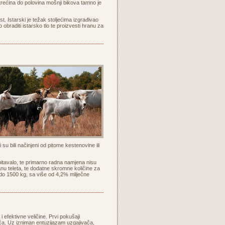
 trećina do polovina mošnji bikova tamno je
. Istarski je težak stoljećima izgrađivao
obraditi istarsko tlo te proizvesti hranu za
i su bili načinjeni od pitome kestenovine ili
obitavalo, te primarno radna namjena nisu
ranu teleta, te dodatne skromne količine za
 do 1500 kg, sa više od 4,2% mliječne
 efektivne veličine. Prvi pokušaji
jeća. Uz izniman entuzijazam uzgajivača,