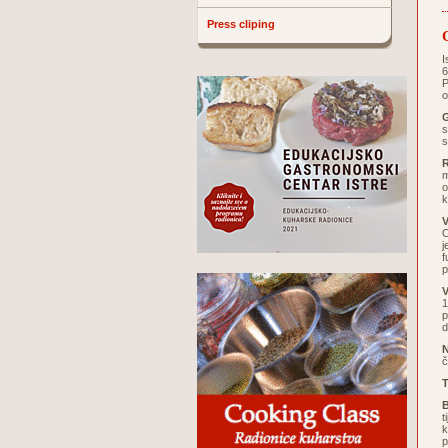
Press cliping
I
6
P
o
G
s
s
m
o
k
V
O
j
f
p
V
1
p
d
č
T
B
t
k
p