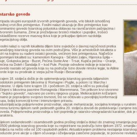
Istarsko govedo
ripada skupini europskih izvornih primigenih goveda, vrlo bliskih ishodišnoj
osilnoj vrsti
Bos primigenius
. Fosilni nalazi ukazuju je
Bos primigenius
kao
ominantno govedo Istarskog poluotoka obitavao na ravničarskim pašnjacima i
tvorenim šumama. Zime je preživljavao brsteći mladice i pupoljke, trošeći
skladištene rezerve masnog tkiva koje je prikupljao tijekom razdoblja
egetacijskog obilja.
osilni nalazi s raznih lokaliteta diljem Istre svjedoče o davnoj nazočnosti pretka
anašnjeg istarskog goveda na ovim područjima. Više je arheoloških lokaliteta u
stri na kojima su nađeni ostatci goveda, većinom bos primigeniusa. Najčešće
pominjani lokaliteti su: kamenolom Kanegra - Sičalski zaljev, Hijenska špilja –
uje, Golupska jama - Buzet, Pećina Svete Ane - Trsat, Kupića pećina – Oranje,
ećina na Doleh i Šandalja II – kod Pule. Postoje određene indicije je istarsko
ovedo nastalo od goveda koja su na područje Istre dovele rimske legije, te Atiline
orde koje su prodirale iz stepa južne Rusije i Besarabije.
rajem 18. stoljeća došlo je do oplemenjivanja istarskog goveda talijanskim
odolskim primigenim bikovima iz Romagne i Puglie, a potom i iz Marcha i
olesine. U dijelu Istre krajem 19. i početkom 20. stoljeća slični su pokušaji
činjeni s bikovima pasmine Romagnola i Maremmana. Tim prilivom krvi stvoreno
e “bujsko govedo“, nazvano po centru njegova uzgoja. Melioracijskim križanjem
natno je popravljeno svojstvo tovnosti, što se očitovalo u povoljnijoj konformaciji
rupa, boljoj konverziji krme i intenzivnijem prirastu.
ndustrijalizacija poljoprivredne proizvodnje, ulazak mehanizacije, socijalna kretanja u ruralni
rema turizmu tijekom ranih pedesetih godina 20. stoljeća dovodi do potiskivanja i zamjene i
oveda. Poljoprivredna proizvodnja u Istri poprimila je ratarsko-vinogradarski karakter, dok j
araktera.
ijekom sedamdesetih i osamdesetih godina prošlog stoljeća dolazi do znatnog smanjenja popu
0500 plotkinja istarskog goveda koje su registrirane na području Istre tijekom 1972. smanjil
toljeća na nešto više od 100 rasplodnih jedinki. Aktualiziranjem problema nestajanja istarsko
oduzete prve akcije u ciljem očuvanja i oživljavanja zatečene populacije, te ponovne revitaliza