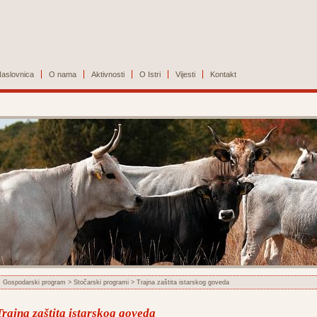
aslovnica
O nama
Aktivnosti
O Istri
Vijesti
Kontakt
Gospodarski program
>
Stočarski programi
> Trajna zaštita istarskog goveda
Trajna zaštita istarskog goveda