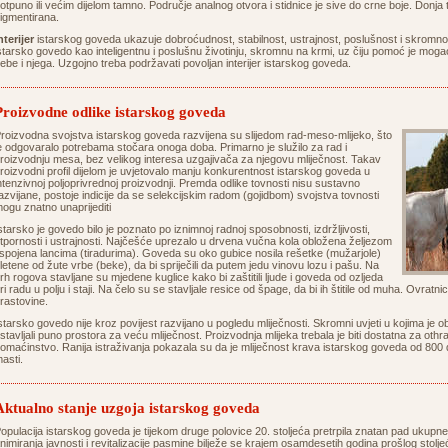
otpuno ili većim dijelom tamno. Područje analnog otvora i stidnice je sive do crne boje. Donja
igmentirana.
nterijer
istarskog goveda ukazuje dobroćudnost, stabilnost, ustrajnost, poslušnost i skromnost
starsko govedo kao inteligentnu i poslušnu životinju, skromnu na krmi, uz čiju pomoć je mogao 
ebe i njega. Uzgojno treba podržavati povoljan interijer istarskog goveda.
Proizvodne odlike istarskog goveda
roizvodna svojstva istarskog goveda razvijena su slijedom rad-meso-mlijeko, što
e odgovaralo potrebama stočara onoga doba. Primarno je služilo za rad i
roizvodnju mesa, bez velikog interesa uzgajivača za njegovu mliječnost. Takav
roizvodni profil dijelom je uvjetovalo manju konkurentnost istarskog goveda u
ntenzivnoj poljoprivrednoj proizvodnji. Premda odlike tovnosti nisu sustavno
azvijane, postoje indicije da se selekcijskim radom (gojidbom) svojstva tovnosti
ogu znatno unaprijediti
starsko je govedo bilo je poznato po iznimnoj radnoj sposobnosti, izdržljivosti,
tpornosti i ustrajnosti. Najčešće uprezalo u drvena vučna kola obložena željezom
 spojena lancima (tiradurima). Goveda su oko gubice nosila rešetke (mužarjole)
letene od žute vrbe (beke), da bi spriječili da putem jedu vinovu lozu i pašu. Na
rh rogova stavljane su mjedene kuglice kako bi zaštitili ljude i goveda od ozljeda
ri radu u polju i staji. Na čelo su se stavljale resice od špage, da bi ih štitile od muha. Ovratnic
rastovine.
starsko govedo nije kroz povijest razvijano u pogledu mliječnosti. Skromni uvjeti u kojima je 
stavljali puno prostora za veću mliječnost. Proizvodnja mlijeka trebala je biti dostatna za oth
omaćinstvo. Ranija istraživanja pokazala su da je mliječnost krava istarskog goveda od 800
asti.
Aktualno stanje uzgoja istarskog goveda
opulacija istarskog goveda je tijekom druge polovice 20. stoljeća pretrpila znatan pad ukupne i
nimiranja javnosti i revitalizacije pasmine bilježe se krajem osamdesetih godina prošlog stol