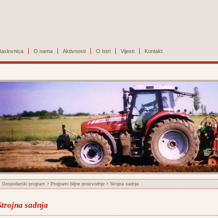
aslovnica
O nama
Aktivnosti
O Istri
Vijesti
Kontakt
Gospodarski program
>
Programi biljne proizvodnje
> Strojna sadnja
Strojna sadnja