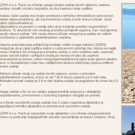
ZRRI d.o.o. Pazin za vršenje usluga strojne sadnje loznih cijepova, sadnica
aslina i ostalih voćaka raspolaže sa dva traktora i dvije sadilice.
vakav način sadnje ima brojne prednosti u tehničko-tehnološkom (preciznost
adnje cjepova/sadnica), ali i ekonomskom smislu (visok dnevni učinak, visok
rijem cjepova/sadnica).
ijep/sadnica se postavi u zemlju tako da je korijenje pravilno raspoređeno i
košeno. To dovodi do vrlo visokog postotka primljenih cjepova, čak i slučajevima
asnih rokova sadnje. Vrlo visoki dnevni učinak omogućava sadnju na velikim
ovršinama u optimalnim pedoklimatskim uvjetima.
otpuna automatizacija priključnog uređaja i velika snaga traktora (150KS)
mogućuju da je cijela sadilica stalno u vodoravnom položaju bez obzira na nagib
erena i traktora što omogućava pravilnu sadnju u svim uvjetima rada. Laserski
ustav navodi traktor i priključni uređaj po ravnoj crti tako da usprkos
eravninama na terenu, redovi vinograda/maslinika/voćnjaka budu gotovo idealno
avni. U dosadašnjem radu nisu zabilježena nikakva oštećenja cjepova prilikom
trojne sadnje.
fektivni učinak stroja za sadnju loznih cjepova, ovisno o prisutnim
edoklimatskim uvjetima, kreće se od 7 do 9 tisuća cjepova za 8 sati rada.
inimalni razmak sadnje je 0.8 m dok dubina sadnje na pogodnom tlu iznosi do 0,3
.
sluge sadnje vrše se na zahtjev poljoprivrednih poduzeća i obiteljskih
ospodarstava, prvenstveno u Istarskoj županiji a i drugdje po potrebi.
a vršenje navedenih usluga sadnje ima 2 stalno zaposlena djelatnika te
apošljava nekoliko djelatnika za potrebe kod sezonske sadnje.
ZRRI d.o.o. Pazin je osposobio svoje djelatnike i za vršenje usluga pripreme
erena za podizanje dugogodišnjih nasada i postavljanja armature (stupovi, žica).