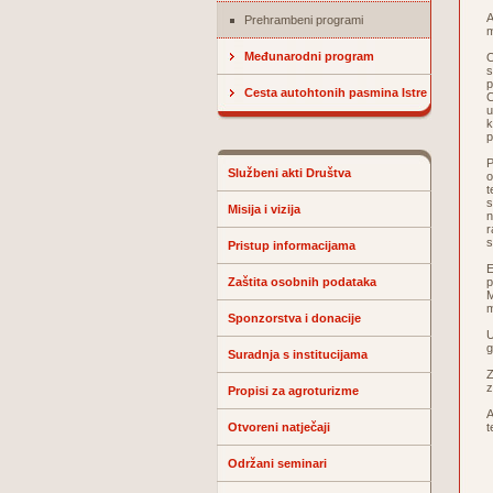
A
Prehrambeni programi
m
Međunarodni program
O
s
p
Cesta autohtonih pasmina Istre
C
u
k
p
P
Službeni akti Društva
o
t
s
Misija i vizija
n
r
s
Pristup informacijama
E
Zaštita osobnih podataka
p
M
m
Sponzorstva i donacije
U
g
Suradnja s institucijama
Z
z
Propisi za agroturizme
A
Otvoreni natječaji
t
Održani seminari