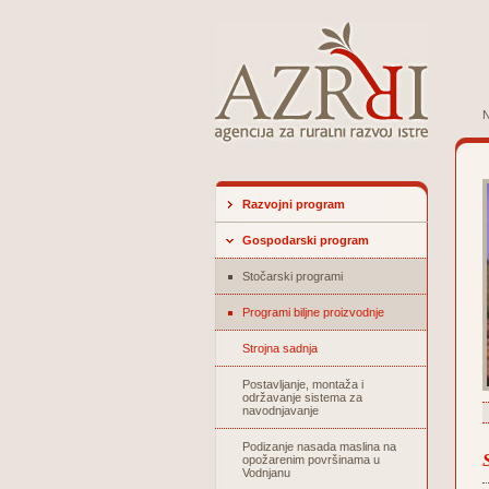
N
Razvojni program
Gospodarski program
Stočarski programi
Programi biljne proizvodnje
Strojna sadnja
Postavljanje, montaža i
održavanje sistema za
navodnjavanje
Podizanje nasada maslina na
opožarenim površinama u
Vodnjanu