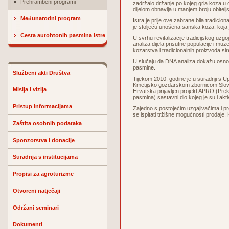
Prehrambeni programi
zadržalo držanje po kojeg grla koza u
dijelom obnavlja u manjem broju obitel
Međunarodni program
Istra je prije ove zabrane bila tradici
je stoljeću unošena sanska koza, koja j
Cesta autohtonih pasmina Istre
U svrhu revitalizacije tradicijskog uzgo
analiza dijela prisutne populacije i muz
kozarstva i tradicionalnih proizvoda si
U slučaju da DNA analiza dokažu osnovu
pasmine.
Službeni akti Društva
Tijekom 2010. godine je u suradnji s Up
Kmetijsko gozdarskom zbornicom Slove
Misija i vizija
Hrvatska prijavljen projekt APRO (Prekog
pasmina) sastavni dio kojeg je su i ak
Pristup informacijama
Zajedno s postojećim uzgajivačima i pr
se ispitati tržišne mogućnosti prodaje.
Zaštita osobnih podataka
Sponzorstva i donacije
Suradnja s institucijama
Propisi za agroturizme
Otvoreni natječaji
Održani seminari
Dokumenti