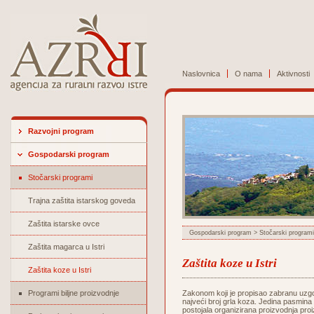
Naslovnica
O nama
Aktivnosti
Razvojni program
Gospodarski program
Stočarski programi
Trajna zaštita istarskog goveda
Zaštita istarske ovce
Gospodarski program
>
Stočarski programi
Zaštita magarca u Istri
Zaštita koze u Istri
Zaštita koze u Istri
Programi biljne proizvodnje
Zakonom koji je propisao zabranu uzgo
najveći broj grla koza. Jedina pasmina
postojala organizirana proizvodnja pro