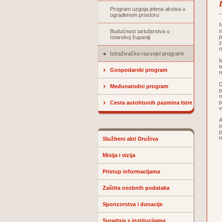
Program uzgoja jelena aksisa u
ograđenom prostoru
N
s
Budućnost tartufarstva u
p
Istarskoj županiji
z
n
Istraživačko-razvojni programi
M
t
Gospodarski program
m
D
Međunarodni program
p
n
p
Cesta autohtonih pasmina Istre
v
A
t
p
m
Službeni akti Društva
Misija i vizija
Pristup informacijama
Zaštita osobnih podataka
Sponzorstva i donacije
Suradnja s institucijama