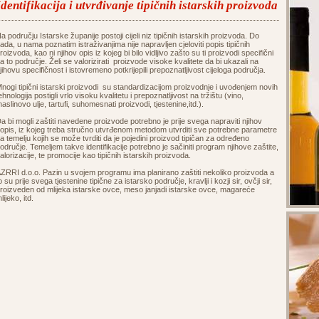
Identifikacija i utvrđivanje tipičnih istarskih proizvoda
a području Istarske županije postoji cijeli niz tipičnih istarskih proizvoda. Do
ada, u nama poznatim istraživanjima nije napravljen cjeloviti popis tipičnih
roizvoda, kao ni njihov opis iz kojeg bi bilo vidljivo zašto su ti proizvodi specifični
a to područje. Želi se valorizirati proizvode visoke kvalitete da bi ukazali na
jihovu specifičnost i istovremeno potkrijepili prepoznatljivost cijeloga područja.
nogi tipični istarski proizvodi su standardizacijom proizvodnje i uvođenjem novih
ehnologija postigli vrlo visoku kvalitetu i prepoznatljivost na tržištu (vino,
aslinovo ulje, tartufi, suhomesnati proizvodi, tjestenine,itd.).
a bi mogli zaštiti navedene proizvode potrebno je prije svega napraviti njihov
opis, iz kojeg treba stručno utvrđenom metodom utvrditi sve potrebne parametre
a temelju kojih se može tvrditi da je pojedini proizvod tipičan za određeno
odručje. Temeljem takve identifikacije potrebno je sačiniti program njihove zaštite,
alorizacije, te promocije kao tipičnih istarskih proizvoda.
ZRRI d.o.o. Pazin u svojem programu ima planirano zaštiti nekoliko proizvoda a
o su prije svega tjestenine tipične za istarsko područje, kravlji i kozji sir, ovčji sir,
roizveden od mlijeka istarske ovce, meso janjadi istarske ovce, magareće
lijeko, itd.