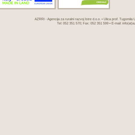
AZRRI - Agencija za ruralni razvoj Istre d.o.o. • Ulica prof. Tugomila
Tel: 052 351 570; Fax: 052 351 599 • E-mail:
info(at)a