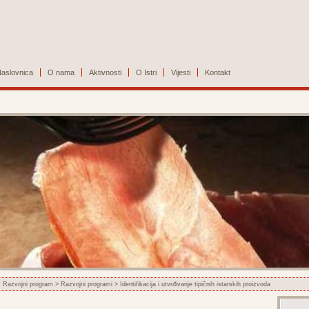
aslovnica
O nama
Aktivnosti
O Istri
Vijesti
Kontakt
Razvojni program
>
Razvojni programi
> Identifikacija i utvrđivanje tipičnih istarskih proizvoda