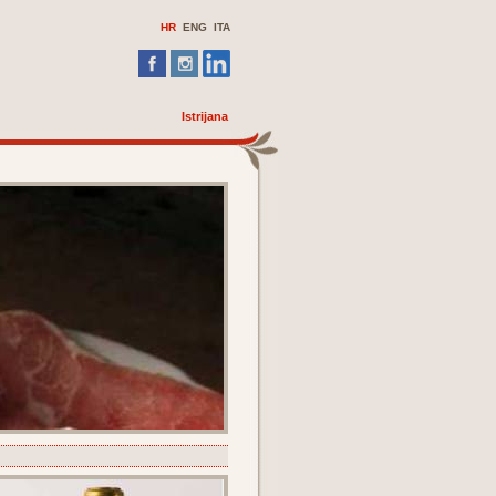
HR
ENG
ITA
Istrijana