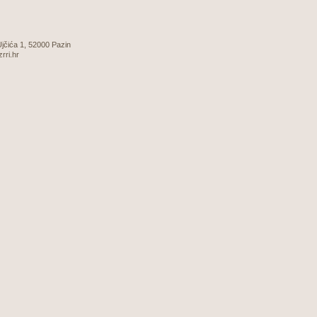
 Ujčića 1, 52000 Pazin
zrri.hr