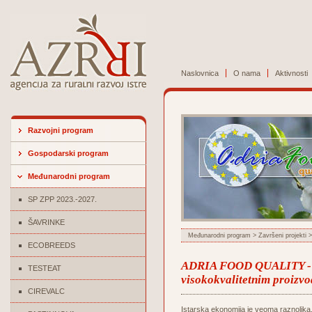
Naslovnica
O nama
Aktivnosti
Razvojni program
Gospodarski program
Međunarodni program
SP ZPP 2023.-2027.
ŠAVRINKE
Međunarodni program
>
Završeni projekti
>
ECOBREEDS
ADRIA FOOD QUALITY - Pr
TESTEAT
visokokvalitetnim proizvo
CIREVALC
Istarska ekonomija je veoma raznolika. I