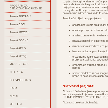
uzgoja zdravog i kvalitetnog voća, pov
proizvoda kroz niz inegriranih aktivnos
PROGRAM ZA
poljoprivrednom sektoru unutar zemal
CJELOŽIVOTNO UČENJE
razvoj, diverzifikaciju i izvoz na nači
potrošačima zdrave proizvode te visoke
Projekt SINERGIA
Pojedinačni ciljevi ovog projekta su:
Projekt CAVA
analiza postojećih proizvodnji 
analiza postojećih tehničkih sl
Projekt IPATECH
analiza zdravstenih i kvalitatv
Projekt ZOONE
izrada zajedničkih smjernica i 
izrada studija izvedivosti za pr
Projekt APRO
izrada studija za promicanje ti
Projekt KEY Q
organizacija radionica i semina
proizvoda, zaštitni znak, označ
MADE IN-LAND
organizacija stručne prakse u I
pomoć
KLIK PULA
stvoriti model za razvoj mogući
hrane te nova mreža službi za
ECOVINEGOALS
Aktivnosti projekta:
ITACA
Aktivnosti će biti usmjerene prema pr
su za 4 aspekta koja su od stratešk
KEYQ+
HRANE, PROCESI CERTIFIKACIJE, D
Aktivnosti projekta obuhvaćaju:
MEDFEST