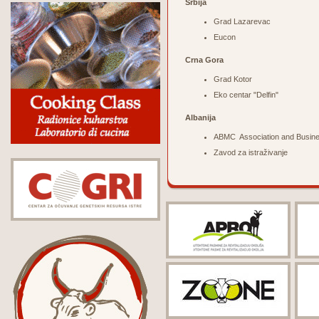
Srbija
Grad Lazarevac
Eucon
Crna Gora
Grad Kotor
Eko centar "Delfin"
Albanija
ABMC Association and Busine
Zavod za istraživanje