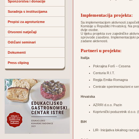
Sponzorstva i donacije
Suradnja s institucijama
Implementacija projekta:
Propisi za agroturizme
Sa implementacijom aktivnosti započel
Komisije u Republici Hrvatskoj. Na pro
dvije osobe.
Otvoreni natječaji
U tijeku projekta sve zajedničke aktivn
sprovode zasebno. Implementacijski peri
zadane aktivnosti.
Održani seminari
Partneri u projektu:
Dokumenti
Italija
Press cliping
Pokrajina Forlì – Cesena
Centuria R.I.T.
Regija Emilia-Romagna
Centrale sperimentazioni e ser
Hrvatska
AZRRI d.o.o. Pazin
Koprivnički poduzetnik d.o.o. 
BiH
LIR- Inicijativa lokalnog razvoj