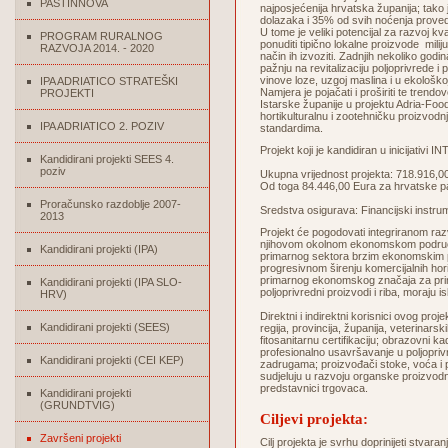
PASTINNOVA
najposjećenija hrvatska županija; tako 
dolazaka i 35% od svih noćenja proved
U tome je veliki potencijal za razvoj kva
PROGRAM RURALNOG
ponuditi tipično lokalne proizvode milijun
RAZVOJA 2014. - 2020
način ih izvoziti. Zadnjih nekoliko godi
pažnju na revitalizaciju poljoprivrede i 
vinove loze, uzgoj maslina i u ekološko
IPA ADRIATICO STRATEŠKI
Namjera je pojačati i proširiti te trendo
PROJEKTI
Istarske županije u projektu Adria-Food
hortikulturalnu i zootehničku proizvodn
IPA ADRIATICO 2. POZIV
standardima.
Projekt koji je kandidiran u inicijativ
Kandidirani projekti SEES 4.
poziv
Ukupna vrijednost projekta: 718.916,0
Od toga 84.446,00 Eura za hrvatske p
Proračunsko razdoblje 2007-
Sredstva osigurava: Financijski ins
2013
Projekt će pogodovati integriranom razv
njihovom okolnom ekonomskom područj
Kandidirani projekti (IPA)
primarnog sektora brzim ekonomskim 
progresivnom širenju komercijalnih hor
primarnog ekonomskog značaja za prima
Kandidirani projekti (IPA SLO-
poljoprivredni proizvodi i riba, moraju i
HRV)
Direktni i indirektni korisnici ovog proje
Kandidirani projekti (SEES)
regija, provincija, županija, veterinarskih
fitosanitarnu certifikaciju; obrazovni k
profesionalno usavršavanje u poljoprivred
Kandidirani projekti (CEI KEP)
zadrugama; proizvođači stoke, voća i pov
sudjeluju u razvoju organske proizvodnje
predstavnici trgovaca.
Kandidirani projekti
(GRUNDTVIG)
Ciljevi projekta:
Završeni projekti
Cilj projekta je svrhu doprinijeti stva