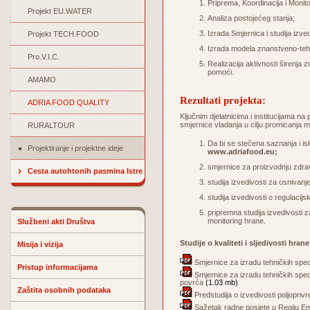
Priprema, Koordinacija i Monito
Projekt EU.WATER
Analiza postojećeg stanja;
Izrada Smjernica i studija izved
Projekt TECH.FOOD
Izrada modela znanstveno-tehno
Pro.V.I.C.
Realizacija aktivnosti širenja z
pomoći.
AMAMO
Rezultati projekta:
ADRIA FOOD QUALITY
Ključnim djelatnicima i institucijama na
smjernice vladanja u cilju promicanja me
RURALTOUR
Da bi se stečena saznanja i is
Projektiranje i projektne ideje
www.adriafood.eu
;
smjernice za proizvodnju zdravi
Cesta autohtonih pasmina Istre
studija izvedivosti za osnivanje
studija izvedivosti o regulac
pripremna studija izvedivosti z
monitoring hrane.
Službeni akti Društva
Studije o kvaliteti i sljedivosti hra
Misija i vizija
Smjernice za izradu tehničkih specif
Pristup informacijama
Smjernice za izradu tehničkih speci
povrća
(1.03 mb)
Zaštita osobnih podataka
Predstudija o izvedivosti poljopr
Sažetak radne posjete u Regiju E