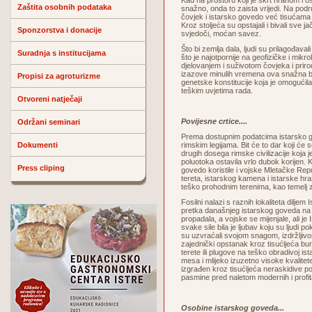
Kad na prostoru koji je škrt hranom i 
Zaštita osobnih podataka
snažno, onda to zaista vrijedi. Na podr
čovjek i istarsko govedo već tisućama
Kroz stoljeća su opstajali i bivali sve ja
Sponzorstva i donacije
svjedoči, moćan savez.
Što bi zemlja dala, ljudi su prilagođaval
Suradnja s institucijama
što je najotpornije na geofizičke i mi
djelovanjem i suživotom čovjeka i priro
izazove minulih vremena ova snažna b
Propisi za agroturizme
genetske konstitucije koja je omogućila 
teškim uvjetima rada.
Otvoreni natječaji
Povijesne crtice....
Održani seminari
Prema dostupnim podatcima istarsko go
Dokumenti
rimskim legijama. Bit će to dar koji će 
drugih dosega rimske civilizacije koja
poluotoka ostavila vrlo dubok korijen. K
Press cliping
govedo koristile i vojske Mletačke Re
tereta, istarskog kamena i istarske hra
teško prohodnim terenima, kao temelj 
Fosilni nalazi s raznih lokaliteta dilje
pretka današnjeg istarskog goveda na
propadala, a vojske se mijenjale, ali j
svake sile bila je ljubav koju su ljudi p
su uzvraćali svojom snagom, izdržljiv
zajednički opstanak kroz tisućljeća bur
terete ili plugove na teško obradivoj ist
mesa i mlijeko izuzetno visoke kvalite
izgrađen kroz tisućljeća neraskidive p
pasmine pred naletom modernih i profitab
Osobine istarskog goveda...