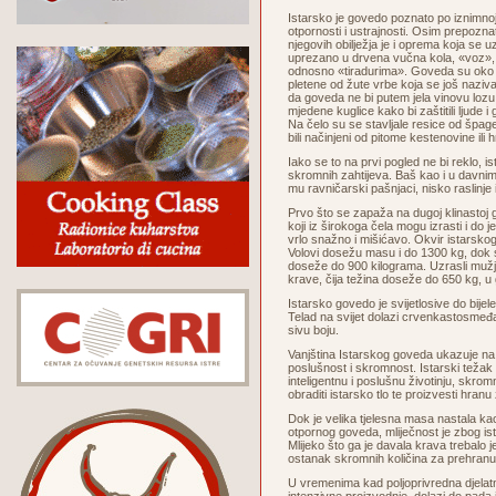
Istarsko je govedo poznato po iznimnoj 
otpornosti i ustrajnosti. Osim prepoznat
njegovih obilježja je i oprema koja se uz
uprezano u drvena vučna kola, «voz», 
odnosno «tiradurima». Goveda su oko g
pletene od žute vrbe koja se još naziva 
da goveda ne bi putem jela vinovu lozu 
mjedene kuglice kako bi zaštitili ljude i 
Na čelo su se stavljale resice od špage,
bili načinjeni od pitome kestenovine ili 
Iako se to na prvi pogled ne bi reklo, i
skromnih zahtijeva. Baš kao i u davn
mu ravničarski pašnjaci, nisko raslinje
Prvo što se zapaža na dugoj klinastoj gla
koji iz širokoga čela mogu izrasti i do jed
vrlo snažno i mišićavo. Okvir istarskog
Volovi dosežu masu i do 1300 kg, dok s
doseže do 900 kilograma. Uzrasli mužj
krave, čija težina doseže do 650 kg, u
Istarsko govedo je svijetlosive do bijele
Telad na svijet dolazi crvenkastosmeđ
sivu boju.
Vanjština Istarskog goveda ukazuje na 
poslušnost i skromnost. Istarski težak 
inteligentnu i poslušnu životinju, skro
obraditi istarsko tlo te proizvesti hranu
Dok je velika tjelesna masa nastala ka
otpornog goveda, mliječnost je zbog ist
Mlijeko što ga je davala krava trebalo j
ostanak skromnih količina za prehran
U vremenima kad poljoprivredna djelat