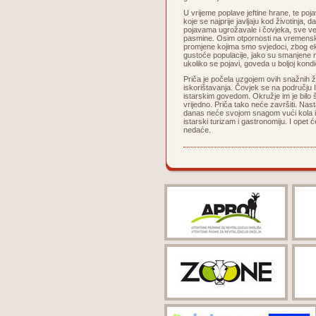
U vrijeme poplave jeftine hrane, te poj
koje se najprije javljaju kod životinja,
pojavama ugrožavale i čovjeka, sve već
pasmine. Osim otpornosti na vremenske 
promjene kojima smo svjedoci, zbog ek
gustoće populacije, jako su smanjene m
ukoliko se pojavi, goveda u boljoj kondic
Priča je počela uzgojem ovih snažnih ž
iskorištavanja. Čovjek se na području I
istarskim govedom. Okružje im je bilo šk
vrijedno. Priča tako neće završiti. Nas
danas neće svojom snagom vući kola i
istarski turizam i gastronomiju. I opet 
nedaće.