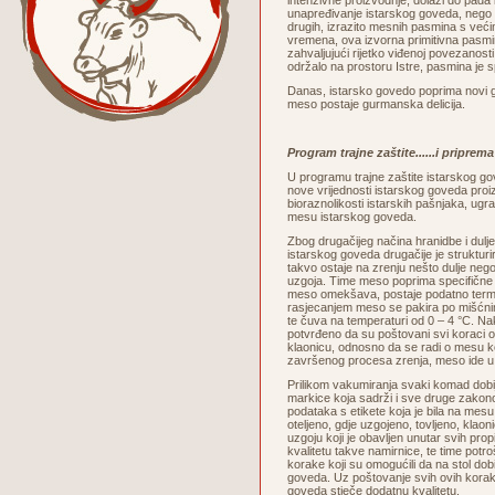
intenzivne proizvodnje, dolazi do pada 
unapređivanje istarskog goveda, nego 
drugih, izrazito mesnih pasmina s veći
vremena, ova izvorna primitivna pasmi
zahvaljujući rijetko viđenoj povezanosti
održalo na prostoru Istre, pasmina je 
Danas, istarsko govedo poprima novi go
meso postaje gurmanska delicija.
Program trajne zaštite......i pripre
U programu trajne zaštite istarskog g
nove vrijednosti istarskog goveda proi
bioraznolikosti istarskih pašnjaka, ug
mesu istarskog goveda.
Zbog drugačijeg načina hranidbe i dul
istarskog goveda drugačije je strukturi
takvo ostaje na zrenju nešto dulje neg
uzgoja. Time meso poprima specifične 
meso omekšava, postaje podatno termičk
rasjecanjem meso se pakira po mišćni
te čuva na temperaturi od 0 – 4 °C. N
potvrđeno da su poštovani svi koraci 
klaonicu, odnosno da se radi o mesu ko
završenog procesa zrenja, meso ide u
Prilikom vakumiranja svaki komad dobi
markice koja sadrži i sve druge zako
podataka s etikete koja je bila na mes
oteljeno, gdje uzgojeno, tovljeno, klaoni
uzgoju koji je obavljen unutar svih pro
kvalitetu takve namirnice, te time potroš
korake koji su omogućili da na stol dob
goveda. Uz poštovanje svih ovih korak
goveda stječe dodatnu kvalitetu.