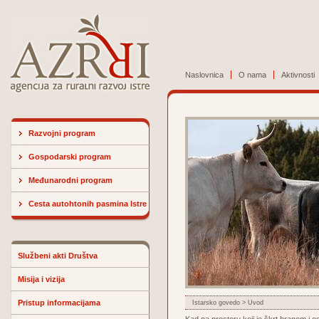
Naslovnica
O nama
Aktivnosti
Razvojni program
Gospodarski program
Međunarodni program
Cesta autohtonih pasmina Istre
Službeni akti Društva
Misija i vizija
Pristup informacijama
Istarsko govedo
> Uvod