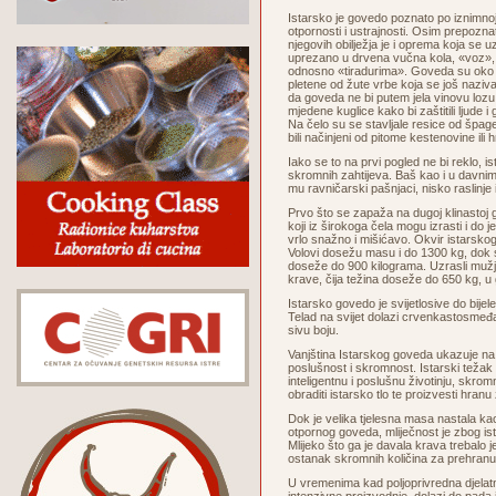
Istarsko je govedo poznato po iznimnoj 
otpornosti i ustrajnosti. Osim prepoznat
njegovih obilježja je i oprema koja se uz
uprezano u drvena vučna kola, «voz», 
odnosno «tiradurima». Goveda su oko g
pletene od žute vrbe koja se još naziva 
da goveda ne bi putem jela vinovu lozu 
mjedene kuglice kako bi zaštitili ljude i 
Na čelo su se stavljale resice od špage,
bili načinjeni od pitome kestenovine ili 
Iako se to na prvi pogled ne bi reklo, i
skromnih zahtijeva. Baš kao i u davn
mu ravničarski pašnjaci, nisko raslinje
Prvo što se zapaža na dugoj klinastoj gla
koji iz širokoga čela mogu izrasti i do jed
vrlo snažno i mišićavo. Okvir istarskog
Volovi dosežu masu i do 1300 kg, dok s
doseže do 900 kilograma. Uzrasli mužj
krave, čija težina doseže do 650 kg, u
Istarsko govedo je svijetlosive do bijele
Telad na svijet dolazi crvenkastosmeđ
sivu boju.
Vanjština Istarskog goveda ukazuje na 
poslušnost i skromnost. Istarski težak 
inteligentnu i poslušnu životinju, skro
obraditi istarsko tlo te proizvesti hranu
Dok je velika tjelesna masa nastala ka
otpornog goveda, mliječnost je zbog ist
Mlijeko što ga je davala krava trebalo j
ostanak skromnih količina za prehran
U vremenima kad poljoprivredna djelat