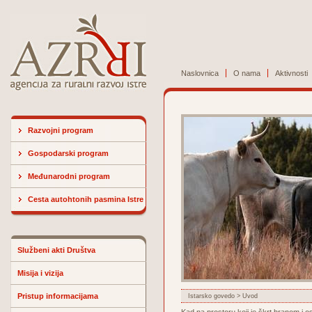
Naslovnica
O nama
Aktivnosti
Razvojni program
Gospodarski program
Međunarodni program
Cesta autohtonih pasmina Istre
Službeni akti Društva
Misija i vizija
Pristup informacijama
Istarsko govedo
> Uvod