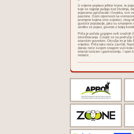
U vrijeme poplave jeftine hrane, te poj
koje se najprije javljaju kod životinja,
pojavama ugrožavale i čovjeka, sve već
pasmine. Osim otpornosti na vremenske 
promjene kojima smo svjedoci, zbog ek
gustoće populacije, jako su smanjene m
ukoliko se pojavi, goveda u boljoj kondic
Priča je počela uzgojem ovih snažnih ž
iskorištavanja. Čovjek se na području I
istarskim govedom. Okružje im je bilo šk
vrijedno. Priča tako neće završiti. Nas
danas neće svojom snagom vući kola i
istarski turizam i gastronomiju. I opet 
nedaće.