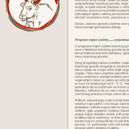
intenzivne proizvodnje, dolazi do pada 
unapređivanje istarskog goveda, nego 
drugih, izrazito mesnih pasmina s veći
vremena, ova izvorna primitivna pasmi
zahvaljujući rijetko viđenoj povezanosti
održalo na prostoru Istre, pasmina je 
Danas, istarsko govedo poprima novi go
meso postaje gurmanska delicija.
Program trajne zaštite......i pripre
U programu trajne zaštite istarskog g
nove vrijednosti istarskog goveda proi
bioraznolikosti istarskih pašnjaka, ug
mesu istarskog goveda.
Zbog drugačijeg načina hranidbe i dul
istarskog goveda drugačije je strukturi
takvo ostaje na zrenju nešto dulje neg
uzgoja. Time meso poprima specifične 
meso omekšava, postaje podatno termičk
rasjecanjem meso se pakira po mišćni
te čuva na temperaturi od 0 – 4 °C. N
potvrđeno da su poštovani svi koraci 
klaonicu, odnosno da se radi o mesu ko
završenog procesa zrenja, meso ide u
Prilikom vakumiranja svaki komad dobi
markice koja sadrži i sve druge zako
podataka s etikete koja je bila na mes
oteljeno, gdje uzgojeno, tovljeno, klaoni
uzgoju koji je obavljen unutar svih pro
kvalitetu takve namirnice, te time potroš
korake koji su omogućili da na stol dob
goveda. Uz poštovanje svih ovih korak
goveda stječe dodatnu kvalitetu.