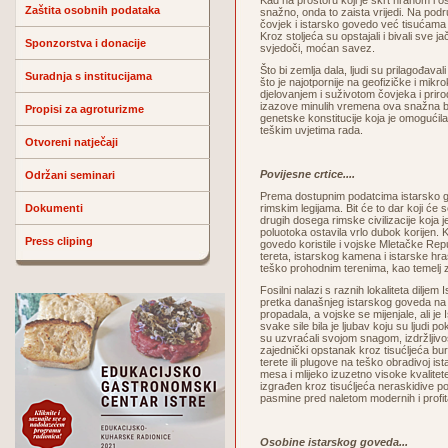
Kad na prostoru koji je škrt hranom i 
Zaštita osobnih podataka
snažno, onda to zaista vrijedi. Na podr
čovjek i istarsko govedo već tisućama
Kroz stoljeća su opstajali i bivali sve ja
Sponzorstva i donacije
svjedoči, moćan savez.
Što bi zemlja dala, ljudi su prilagođaval
Suradnja s institucijama
što je najotpornije na geofizičke i mi
djelovanjem i suživotom čovjeka i priro
izazove minulih vremena ova snažna b
Propisi za agroturizme
genetske konstitucije koja je omogućila 
teškim uvjetima rada.
Otvoreni natječaji
Povijesne crtice....
Održani seminari
Prema dostupnim podatcima istarsko go
Dokumenti
rimskim legijama. Bit će to dar koji će 
drugih dosega rimske civilizacije koja
poluotoka ostavila vrlo dubok korijen. K
Press cliping
govedo koristile i vojske Mletačke Re
tereta, istarskog kamena i istarske hra
teško prohodnim terenima, kao temelj 
Fosilni nalazi s raznih lokaliteta dilje
pretka današnjeg istarskog goveda na
propadala, a vojske se mijenjale, ali j
svake sile bila je ljubav koju su ljudi p
su uzvraćali svojom snagom, izdržljiv
zajednički opstanak kroz tisućljeća bur
terete ili plugove na teško obradivoj ist
mesa i mlijeko izuzetno visoke kvalite
izgrađen kroz tisućljeća neraskidive p
pasmine pred naletom modernih i profitab
Osobine istarskog goveda...