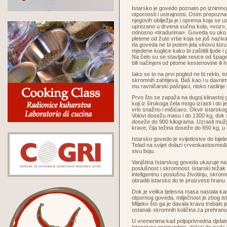
Istarsko je govedo poznato po iznimnoj 
otpornosti i ustrajnosti. Osim prepoznat
njegovih obilježja je i oprema koja se uz
uprezano u drvena vučna kola, «voz», 
odnosno «tiradurima». Goveda su oko g
pletene od žute vrbe koja se još naziva 
da goveda ne bi putem jela vinovu lozu 
mjedene kuglice kako bi zaštitili ljude i 
Na čelo su se stavljale resice od špage,
bili načinjeni od pitome kestenovine ili 
Iako se to na prvi pogled ne bi reklo, i
skromnih zahtijeva. Baš kao i u davn
mu ravničarski pašnjaci, nisko raslinje
Prvo što se zapaža na dugoj klinastoj gla
koji iz širokoga čela mogu izrasti i do jed
vrlo snažno i mišićavo. Okvir istarskog
Volovi dosežu masu i do 1300 kg, dok s
doseže do 900 kilograma. Uzrasli mužj
krave, čija težina doseže do 650 kg, u
Istarsko govedo je svijetlosive do bijele
Telad na svijet dolazi crvenkastosmeđ
sivu boju.
Vanjština Istarskog goveda ukazuje na 
poslušnost i skromnost. Istarski težak 
inteligentnu i poslušnu životinju, skro
obraditi istarsko tlo te proizvesti hranu
Dok je velika tjelesna masa nastala ka
otpornog goveda, mliječnost je zbog ist
Mlijeko što ga je davala krava trebalo j
ostanak skromnih količina za prehran
U vremenima kad poljoprivredna djelat