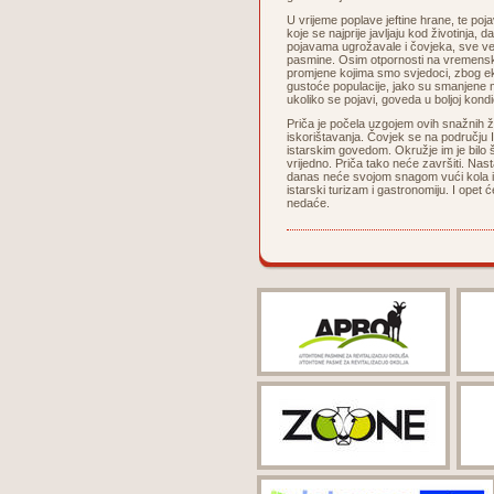
U vrijeme poplave jeftine hrane, te poj
koje se najprije javljaju kod životinja,
pojavama ugrožavale i čovjeka, sve već
pasmine. Osim otpornosti na vremenske 
promjene kojima smo svjedoci, zbog ek
gustoće populacije, jako su smanjene m
ukoliko se pojavi, goveda u boljoj kondic
Priča je počela uzgojem ovih snažnih ž
iskorištavanja. Čovjek se na području I
istarskim govedom. Okružje im je bilo šk
vrijedno. Priča tako neće završiti. Nas
danas neće svojom snagom vući kola i
istarski turizam i gastronomiju. I opet 
nedaće.