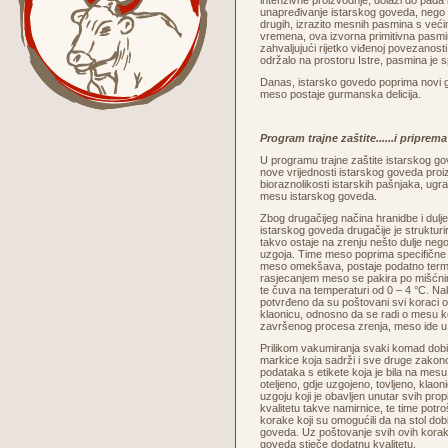
intenzivne proizvodnje, dolazi do pada 
unapređivanje istarskog goveda, nego 
drugih, izrazito mesnih pasmina s veći
vremena, ova izvorna primitivna pasmi
zahvaljujući rijetko viđenoj povezanosti
održalo na prostoru Istre, pasmina je 
Danas, istarsko govedo poprima novi go
meso postaje gurmanska delicija.
Program trajne zaštite......i pripre
U programu trajne zaštite istarskog g
nove vrijednosti istarskog goveda proi
bioraznolikosti istarskih pašnjaka, ug
mesu istarskog goveda.
Zbog drugačijeg načina hranidbe i dul
istarskog goveda drugačije je strukturi
takvo ostaje na zrenju nešto dulje neg
uzgoja. Time meso poprima specifične 
meso omekšava, postaje podatno termičk
rasjecanjem meso se pakira po mišćni
te čuva na temperaturi od 0 – 4 °C. N
potvrđeno da su poštovani svi koraci 
klaonicu, odnosno da se radi o mesu ko
završenog procesa zrenja, meso ide u
Prilikom vakumiranja svaki komad dobi
markice koja sadrži i sve druge zako
podataka s etikete koja je bila na mes
oteljeno, gdje uzgojeno, tovljeno, klaoni
uzgoju koji je obavljen unutar svih pro
kvalitetu takve namirnice, te time potroš
korake koji su omogućili da na stol dob
goveda. Uz poštovanje svih ovih korak
goveda stječe dodatnu kvalitetu.