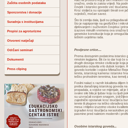
Kad na prostoru koji je škrt hranom i 
Zaštita osobnih podataka
snažno, onda to zaista vrijedi. Na podr
čovjek i istarsko govedo već tisućama
Kroz stoljeća su opstajali i bivali sve ja
Sponzorstva i donacije
svjedoči, moćan savez.
Što bi zemlja dala, ljudi su prilagođaval
Suradnja s institucijama
što je najotpornije na geofizičke i mi
djelovanjem i suživotom čovjeka i priro
izazove minulih vremena ova snažna b
Propisi za agroturizme
genetske konstitucije koja je omogućila 
teškim uvjetima rada.
Otvoreni natječaji
Povijesne crtice....
Održani seminari
Prema dostupnim podatcima istarsko go
Dokumenti
rimskim legijama. Bit će to dar koji će 
drugih dosega rimske civilizacije koja
poluotoka ostavila vrlo dubok korijen. K
Press cliping
govedo koristile i vojske Mletačke Re
tereta, istarskog kamena i istarske hra
teško prohodnim terenima, kao temelj 
Fosilni nalazi s raznih lokaliteta dilje
pretka današnjeg istarskog goveda na
propadala, a vojske se mijenjale, ali j
svake sile bila je ljubav koju su ljudi p
su uzvraćali svojom snagom, izdržljiv
zajednički opstanak kroz tisućljeća bur
terete ili plugove na teško obradivoj ist
mesa i mlijeko izuzetno visoke kvalite
izgrađen kroz tisućljeća neraskidive p
pasmine pred naletom modernih i profitab
Osobine istarskog goveda...