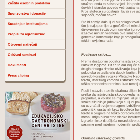
Kad na prostoru koji je škrt hranom i 
Zaštita osobnih podataka
snažno, onda to zaista vrijedi. Na podr
čovjek i istarsko govedo već tisućama
Kroz stoljeća su opstajali i bivali sve ja
Sponzorstva i donacije
svjedoči, moćan savez.
Što bi zemlja dala, ljudi su prilagođaval
Suradnja s institucijama
što je najotpornije na geofizičke i mi
djelovanjem i suživotom čovjeka i priro
izazove minulih vremena ova snažna b
Propisi za agroturizme
genetske konstitucije koja je omogućila 
teškim uvjetima rada.
Otvoreni natječaji
Povijesne crtice....
Održani seminari
Prema dostupnim podatcima istarsko go
Dokumenti
rimskim legijama. Bit će to dar koji će 
drugih dosega rimske civilizacije koja
poluotoka ostavila vrlo dubok korijen. K
Press cliping
govedo koristile i vojske Mletačke Re
tereta, istarskog kamena i istarske hra
teško prohodnim terenima, kao temelj 
Fosilni nalazi s raznih lokaliteta dilje
pretka današnjeg istarskog goveda na
propadala, a vojske se mijenjale, ali j
svake sile bila je ljubav koju su ljudi p
su uzvraćali svojom snagom, izdržljiv
zajednički opstanak kroz tisućljeća bur
terete ili plugove na teško obradivoj ist
mesa i mlijeko izuzetno visoke kvalite
izgrađen kroz tisućljeća neraskidive p
pasmine pred naletom modernih i profitab
Osobine istarskog goveda...