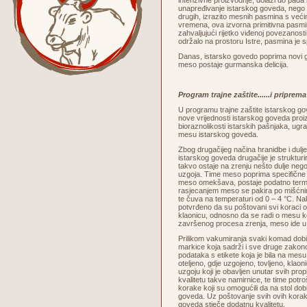
intenzivne proizvodnje, dolazi do pada 
unapređivanje istarskog goveda, nego 
drugih, izrazito mesnih pasmina s veći
vremena, ova izvorna primitivna pasmi
zahvaljujući rijetko viđenoj povezanosti
održalo na prostoru Istre, pasmina je 
Danas, istarsko govedo poprima novi go
meso postaje gurmanska delicija.
Program trajne zaštite......i pripre
U programu trajne zaštite istarskog g
nove vrijednosti istarskog goveda proi
bioraznolikosti istarskih pašnjaka, ug
mesu istarskog goveda.
Zbog drugačijeg načina hranidbe i dul
istarskog goveda drugačije je strukturi
takvo ostaje na zrenju nešto dulje neg
uzgoja. Time meso poprima specifične 
meso omekšava, postaje podatno termičk
rasjecanjem meso se pakira po mišćni
te čuva na temperaturi od 0 – 4 °C. N
potvrđeno da su poštovani svi koraci 
klaonicu, odnosno da se radi o mesu ko
završenog procesa zrenja, meso ide u
Prilikom vakumiranja svaki komad dobi
markice koja sadrži i sve druge zako
podataka s etikete koja je bila na mes
oteljeno, gdje uzgojeno, tovljeno, klaoni
uzgoju koji je obavljen unutar svih pro
kvalitetu takve namirnice, te time potroš
korake koji su omogućili da na stol dob
goveda. Uz poštovanje svih ovih korak
goveda stječe dodatnu kvalitetu.