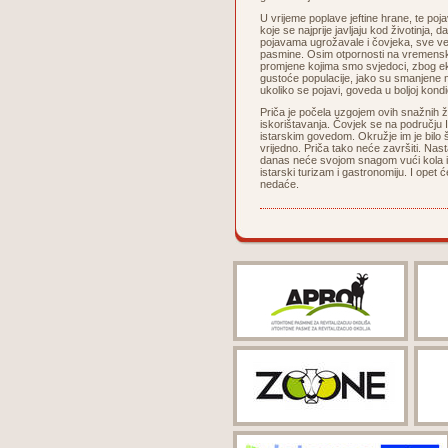
U vrijeme poplave jeftine hrane, te poj
koje se najprije javljaju kod životinja,
pojavama ugrožavale i čovjeka, sve već
pasmine. Osim otpornosti na vremenske 
promjene kojima smo svjedoci, zbog ek
gustoće populacije, jako su smanjene m
ukoliko se pojavi, goveda u boljoj kondic
Priča je počela uzgojem ovih snažnih ž
iskorištavanja. Čovjek se na području I
istarskim govedom. Okružje im je bilo šk
vrijedno. Priča tako neće završiti. Nas
danas neće svojom snagom vući kola i
istarski turizam i gastronomiju. I opet 
nedaće.