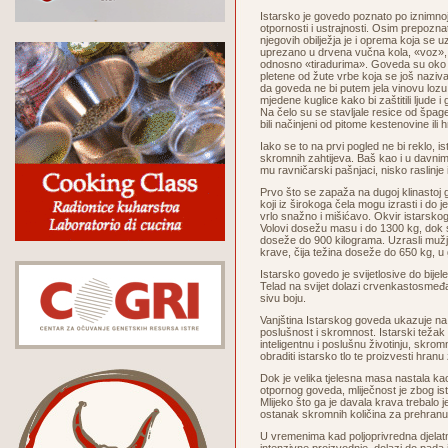
Istarsko je govedo poznato po iznimnoj 
otpornosti i ustrajnosti. Osim prepoznat
njegovih obilježja je i oprema koja se uz
uprezano u drvena vučna kola, «voz», 
odnosno «tiradurima». Goveda su oko g
pletene od žute vrbe koja se još naziva 
da goveda ne bi putem jela vinovu lozu 
mjedene kuglice kako bi zaštitili ljude i 
Na čelo su se stavljale resice od špage,
bili načinjeni od pitome kestenovine ili 
Iako se to na prvi pogled ne bi reklo, i
skromnih zahtijeva. Baš kao i u davn
mu ravničarski pašnjaci, nisko raslinje
Prvo što se zapaža na dugoj klinastoj gla
koji iz širokoga čela mogu izrasti i do jed
vrlo snažno i mišićavo. Okvir istarskog
Volovi dosežu masu i do 1300 kg, dok s
doseže do 900 kilograma. Uzrasli mužj
krave, čija težina doseže do 650 kg, u
Istarsko govedo je svijetlosive do bijele
Telad na svijet dolazi crvenkastosmeđ
sivu boju.
Vanjština Istarskog goveda ukazuje na 
poslušnost i skromnost. Istarski težak 
inteligentnu i poslušnu životinju, skro
obraditi istarsko tlo te proizvesti hranu
Dok je velika tjelesna masa nastala ka
otpornog goveda, mliječnost je zbog ist
Mlijeko što ga je davala krava trebalo j
ostanak skromnih količina za prehran
U vremenima kad poljoprivredna djelat