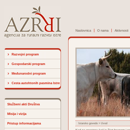
Naslovnica
O nama
Aktivnosti
Razvojni program
Gospodarski program
Međunarodni program
Cesta autohtonih pasmina Istre
Službeni akti Društva
Misija i vizija
Pristup informacijama
Istarsko govedo
> Uvod