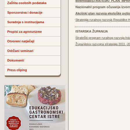
download/STRATEŠKI_PLAN_MPRRR
Zaštita osobnih podataka
Nacionalni program očuvanja izvorn
Sponzorstva i donacije
Akcijski plan razvoja ekološke poljo
Strategija ruralnog razvoja Republike
Suradnja s institucijama
ISTARSKA ŽUPANIJA
Propisi za agroturizme
Strateški program ruralnog razvoja Ist
Otvoreni natječaji
Županijska razvojna strategija 2011.-2
Održani seminari
Dokumenti
Press cliping