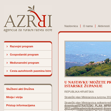
Naslovnica
O nama
Aktivnosti
Razvojni program
Gospodarski program
Međunarodni program
Cesta autohtonih pasmina Istre
U NASTAVKU MOŽETE PR
ISTARSKE ŽUPANIJE
Službeni akti Društva
REPUBLIKA HRVATSKA
Misija i vizija
Strateški plan Ministarstva turizma 20
Strateški plan Ministarstva poljoprivre
Pristup informacijama
download/STRATEŠKI_PLAN_MPRRR
2013.pdf
fileadmin/dokumenti-dow