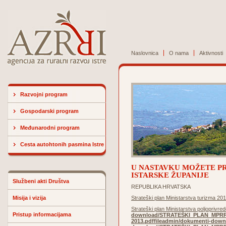
Naslovnica
O nama
Aktivnosti
Razvojni program
Gospodarski program
Međunarodni program
Cesta autohtonih pasmina Istre
U NASTAVKU MOŽETE PR
ISTARSKE ŽUPANIJE
Službeni akti Društva
REPUBLIKA HRVATSKA
Misija i vizija
Strateški plan Ministarstva turizma 20
Strateški plan Ministarstva poljoprivre
Pristup informacijama
download/STRATEŠKI_PLAN_MPRRR
2013.pdf
fileadmin/dokumenti-dow