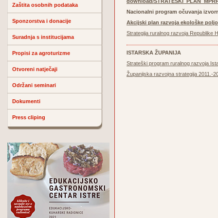
download/STRATEŠKI_PLAN_MPRRR
Zaštita osobnih podataka
Nacionalni program očuvanja izvorn
Sponzorstva i donacije
Akcijski plan razvoja ekološke poljo
Strategija ruralnog razvoja Republike
Suradnja s institucijama
ISTARSKA ŽUPANIJA
Propisi za agroturizme
Strateški program ruralnog razvoja Ist
Otvoreni natječaji
Županijska razvojna strategija 2011.-2
Održani seminari
Dokumenti
Press cliping