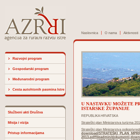
Naslovnica
O nama
Aktivnosti
Razvojni program
Gospodarski program
Međunarodni program
Cesta autohtonih pasmina Istre
U NASTAVKU MOŽETE PR
ISTARSKE ŽUPANIJE
Službeni akti Društva
REPUBLIKA HRVATSKA
Misija i vizija
Strateški plan Ministarstva turizma 20
Strateški plan Ministarstva poljoprivre
Pristup informacijama
download/STRATEŠKI_PLAN_MPRRR
2013.pdf
fileadmin/dokumenti-dow