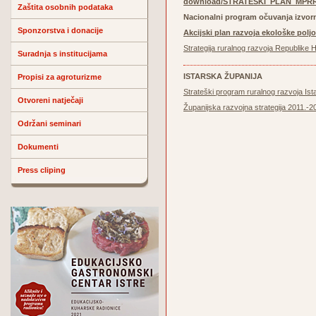
download/STRATEŠKI_PLAN_MPRRR
Zaštita osobnih podataka
Nacionalni program očuvanja izvorn
Sponzorstva i donacije
Akcijski plan razvoja ekološke poljo
Strategija ruralnog razvoja Republike
Suradnja s institucijama
ISTARSKA ŽUPANIJA
Propisi za agroturizme
Strateški program ruralnog razvoja Ist
Otvoreni natječaji
Županijska razvojna strategija 2011.-2
Održani seminari
Dokumenti
Press cliping