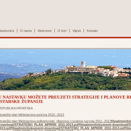
aslovnica
O nama
Aktivnosti
O Istri
Vijesti
Kontakt
U NASTAVKU MOŽETE PREUZETI STRATEGIJE I PLANOVE R
ISTARSKE ŽUPANIJE
REPUBLIKA HRVATSKA
trateški plan Ministarstva turizma 2010.-2013
.
trateški plan Ministarstva poljoprivrede, ribarstva i ruralnog razvoja 2011.-2013
fileadmin/do
download/STRATEŠKI_PLAN_MPRRR_2011-2013.pdf
fileadmin/dokumenti-download
013.pdf
fileadmin/dokumenti-download/STRATEŠKI_PLAN_MPRRR_2011-2013.pdf
fil