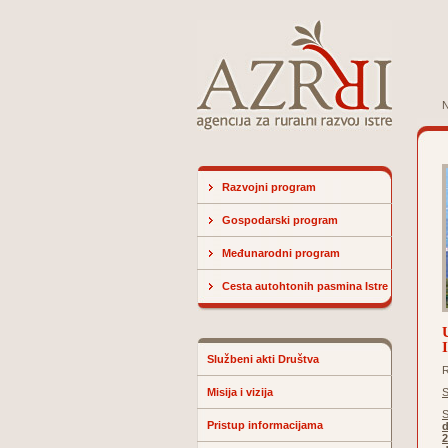
N
Razvojni program
Gospodarski program
Međunarodni program
Cesta autohtonih pasmina Istre
Službeni akti Društva
Misija i vizija
S
S
Pristup informacijama
2