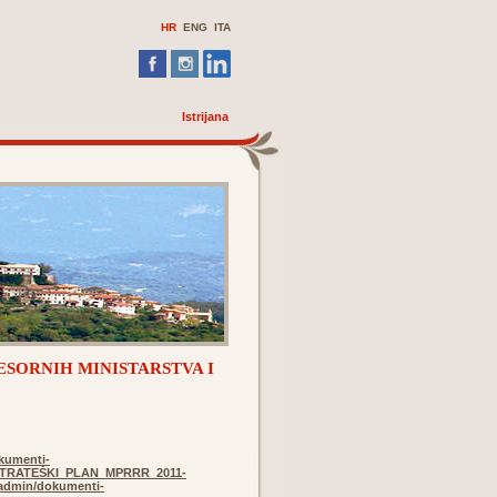
HR
ENG
ITA
Istrijana
ESORNIH MINISTARSTVA I
kumenti-
/STRATEŠKI_PLAN_MPRRR_2011-
eadmin/dokumenti-