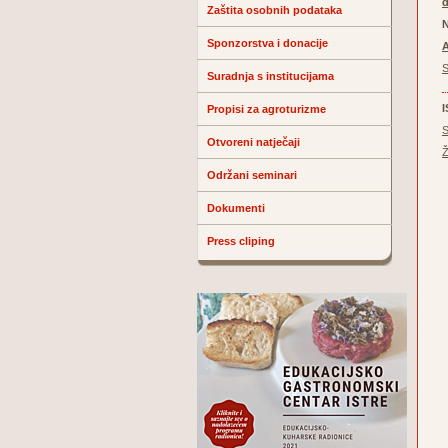
Zaštita osobnih podataka
N
Sponzorstva i donacije
A
S
Suradnja s institucijama
Propisi za agroturizme
S
Otvoreni natječaji
Ž
Održani seminari
Dokumenti
Press cliping