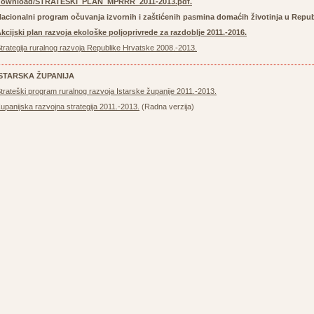
download/STRATEŠKI_PLAN_MPRRR_2011-2013.pdf
.
acionalni program očuvanja izvornih i zaštićenih pasmina domaćih životinja u Repub
kcijski plan razvoja ekološke poljoprivrede za razdoblje 2011.-2016.
trategija ruralnog razvoja Republike Hrvatske 2008.-2013.
ISTARSKA ŽUPANIJA
trateški program ruralnog razvoja Istarske županije 2011.-2013.
upanijska razvojna strategija 2011.-2013.
(Radna verzija)