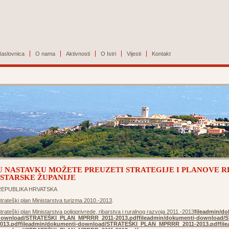
aslovnica
O nama
Aktivnosti
O Istri
Vijesti
Kontakt
U NASTAVKU MOŽETE PREUZETI STRATEGIJE I PLANOVE R
ISTARSKE ŽUPANIJE
REPUBLIKA HRVATSKA
trateški plan Ministarstva turizma 2010.-2013
.
trateški plan Ministarstva poljoprivrede, ribarstva i ruralnog razvoja 2011.-2013
fileadmin/do
download/STRATEŠKI_PLAN_MPRRR_2011-2013.pdf
fileadmin/dokumenti-download
013.pdf
fileadmin/dokumenti-download/STRATEŠKI_PLAN_MPRRR_2011-2013.pdf
fil