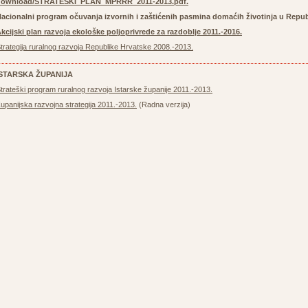
download/STRATEŠKI_PLAN_MPRRR_2011-2013.pdf
.
acionalni program očuvanja izvornih i zaštićenih pasmina domaćih životinja u Repub
kcijski plan razvoja ekološke poljoprivrede za razdoblje 2011.-2016.
trategija ruralnog razvoja Republike Hrvatske 2008.-2013.
ISTARSKA ŽUPANIJA
trateški program ruralnog razvoja Istarske županije 2011.-2013.
upanijska razvojna strategija 2011.-2013.
(Radna verzija)