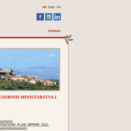
HR
ENG
ITA
Istrijana
ESORNIH MINISTARSTVA I
kumenti-
/STRATEŠKI_PLAN_MPRRR_2011-
eadmin/dokumenti-