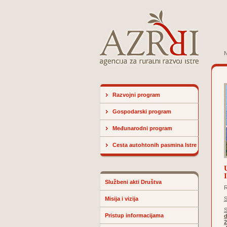
N
Razvojni program
Gospodarski program
Međunarodni program
Cesta autohtonih pasmina Istre
Službeni akti Društva
Misija i vizija
S
S
Pristup informacijama
2