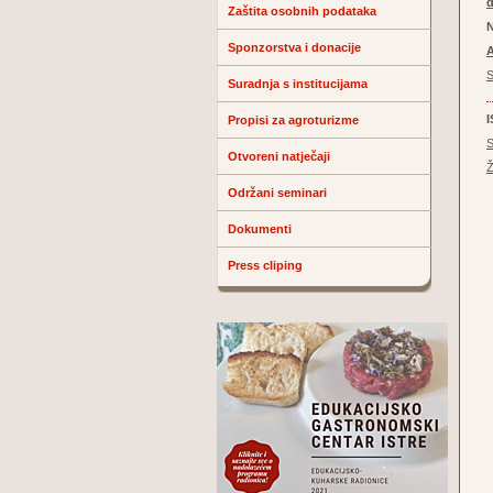
Zaštita osobnih podataka
N
Sponzorstva i donacije
A
S
Suradnja s institucijama
Propisi za agroturizme
S
Otvoreni natječaji
Ž
Održani seminari
Dokumenti
Press cliping