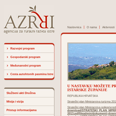
Naslovnica
O nama
Aktivnosti
Razvojni program
Gospodarski program
Međunarodni program
Cesta autohtonih pasmina Istre
U NASTAVKU MOŽETE PR
ISTARSKE ŽUPANIJE
Službeni akti Društva
REPUBLIKA HRVATSKA
Misija i vizija
Strateški plan Ministarstva turizma 20
Strateški plan Ministarstva poljoprivre
Pristup informacijama
download/STRATEŠKI_PLAN_MPRRR
2013.pdf
fileadmin/dokumenti-dow