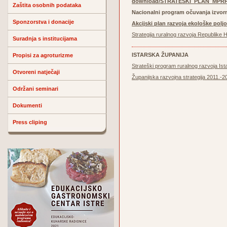
download/STRATEŠKI_PLAN_MPRRR
Zaštita osobnih podataka
Nacionalni program očuvanja izvorn
Sponzorstva i donacije
Akcijski plan razvoja ekološke poljo
Strategija ruralnog razvoja Republike
Suradnja s institucijama
ISTARSKA ŽUPANIJA
Propisi za agroturizme
Strateški program ruralnog razvoja Ist
Otvoreni natječaji
Županijska razvojna strategija 2011.-2
Održani seminari
Dokumenti
Press cliping