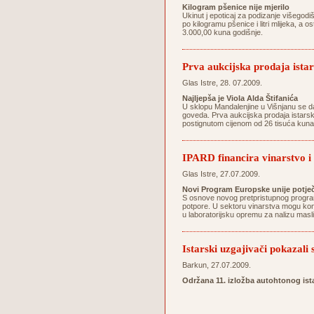
Kilogram pšenice nije mjerilo
Ukinut j epoticaj za podizanje višegodi
po kilogramu pšenice i litri mlijeka, a 
3.000,00 kuna godišnje.
Prva aukcijska prodaja istar
Glas Istre, 28. 07.2009.
Najljepša je Viola Alda Štifanića
U sklopu Mandalenjine u Višnjanu se da
goveda. Prva aukcijska prodaja istarski
postignutom cijenom od 26 tisuća kuna do
IPARD financira vinarstvo i
Glas Istre, 27.07.2009.
Novi Program Europske unije potječ
S osnove novog pretpristupnog programa
potpore. U sektoru vinarstva mogu konk
u laboratorijsku opremu za nalizu mas
Istarski uzgajivači pokazali
Barkun, 27.07.2009.
Održana 11. izložba autohtonog is