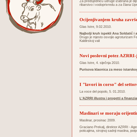
Za predsjednicu udruge izabrana je dipl
ribarstvo i vodoprivredu a za člana Up
Ocijenjivanjem kruha završ
Glas Istre, 9.02.2010.
Najbolji kruh ispekli Ana Soldatić i
Drugo je mjesto osvojio agroturizam Ferl
Kaldirskoj vali
Novi poslovni potez AZRRI-
Glas Istre, 4. siječnja 2010.
Purisova klaonica za meso istarsk
I "lavori in corso" del setto
La voce del popolo, 5. 01.2010.
L'AZRRI illustra i progetti a finanz
Maslinari se moraju orijent
Maslinar, prosinac 2009.
Graciano Prekalj, direktor AZRRI - Agen
poticajima, strojnoj sadnji maslina, po