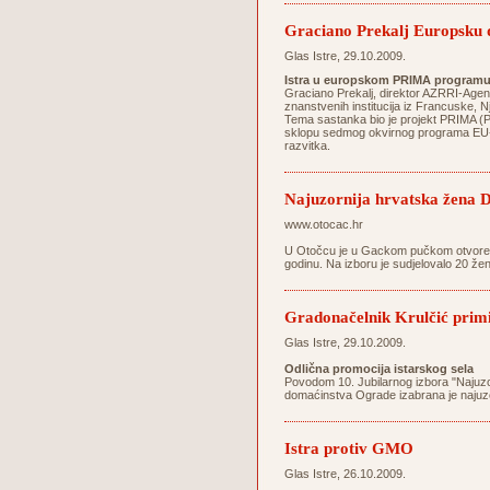
Graciano Prekalj Europsku 
Glas Istre, 29.10.2009.
Istra u europskom PRIMA program
Graciano Prekalj, direktor AZRRI-Agenc
znanstvenih institucija iz Francuske,
Tema sastanka bio je projekt PRIMA (Prot
sklopu sedmog okvirnog programa EU-a k
razvitka.
Najuzornija hrvatska žena D
www.otocac.hr
U Otočcu je u Gackom pučkom otvorenom
godinu. Na izboru je sudjelovalo 20 žen
Gradonačelnik Krulčić primi
Glas Istre, 29.10.2009.
Odlična promocija istarskog sela
Povodom 10. Jubilarnog izbora "Najuz
domaćinstva Ograde izabrana je najuz
Istra protiv GMO
Glas Istre, 26.10.2009.