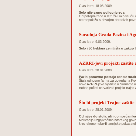
Glas Istre, 18.03.2009.
Selo nije samo poljoprivreda
Od poljoprivrede u Istri živi oko tisuću 
ne raspolažu s dovoljno obradivih povr
Suradnja Grada Pazina i Agen
Glas Istre, 9.03.2009.
Selo i 50 hektara zemljišta u zakup
AZRRI-jevi projekti zaštite 
Glas Istre, 30.01.2009.
Pazin ponovno postaje centar ruraln
Štala odnosno farma za goveda na Kovač
novo AZRRI-jevo sjedište u Solinama uz
trebao početi ostvarivati projekt trajn
Što bi projekt Trajne zaštit
Glas Istre, 28.01.2009.
Od njive do stola, ali i do novčanika
Motivacija uzgajivačima istarskog gove
kroz ekonomsko-financijske pokazatelj