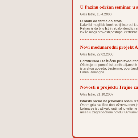
U Pazinu održan seminar 
Glas Istre, 15.4.2008.
O hrani od farme do stola
Kakvi bi mogli biti konkretniji interesi
Rekao je da bi u Istri trebalo identifici
lakše mogli provesti postupci certifika
Novi međunarodni projekt Ag
Glas Istre, 22.02.2008.
Certificirani i zaštićeni proizvodi 
Očekuje se pomoć iskusnih talijanskih 
istarskog goveda, tjestenine, povrtlarsk
Emilia Romagna
Novosti u projektu Trajne za
Glas Istre, 21.10.2007.
Istarski brend na jelovniku osam re
Osam grla različite dobi »žrtvovano« j
kojima se istraživalo optimalno vrijeme
mesa u zagrebačkom hotelu »Antunović