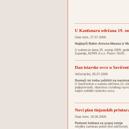
U Kanfanaru održana 19. sm
Glas istre, 27.07.2009.
Najljepši Bakin Antona Marasa iz Ma
U subotu je dana 25. srpnja 2009. godi
županija, AZRRI d.o.o. Pazin i SUIG.
Dan istarske ovce u Savičent
Večernji list, 05.07.2009
Domaći sir treba zaštititi na nacion
U Savičenti je u subotu održana 14. izl
poljoprivrede, ribarstva i ruralnog razv
trajno zaštititi i istarsku ovcu.
Novi plan tinjanskih pršutar
Glas Istre, 18.06.2009.
Pedeset hektara za uzgoj svinja
Ukoliko zamisao položi test održivosti,