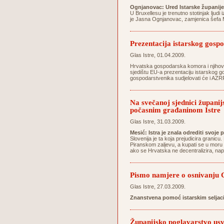
Ognjanovac: Ured Istarske županije
U Bruxellesu je trenutno stotinjak ljudi 
je Jasna Ognjanovac, zamjenica šefa M
Prezentacija istarskog gospo
Glas Istre, 01.04.2009.
Hrvatska gospodarska komora i njihovo 
sjedištu EU-a prezentaciju istarskog go
gospodarstvenika sudjelovati će i AZRRI
Na svečanoj sjednici županij
počasnim građaninom Istre
Glas Istre, 31.03.2009.
Mesić: Istra je znala odrediti svoje 
Slovenija je ta koja prejudicira grani
Piranskom zaljevu, a kupati se u moru
ako se Hrvatska ne decentralizira, na
Pismo namjere o osnivanju C
Glas Istre, 27.03.2009.
Znanstvena pomoć istarskim seljac
Županijsko poglavarstvo usvo