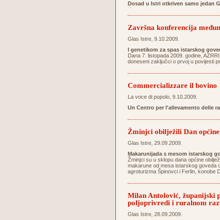
Dosad u Istri otkriven samo jedan 
Završna konferencija međun
Glas Istre, 9.10.2009.
I genetikom za spas istarskog gove
Dana 7. listopada 2009. godine, AZRRI
doneseni zaključci o prvoj u povijesti 
Commercializzare il bovino
La voce di popolo, 9.10.2009.
Un Centro per l'allevamento delle r
Žminjci obilježili Dan općine
Glas Istre, 29.09.2009.
Makarunijada s mesom istarskog go
Žminjci su u sklopu dana općine obilježi
makarune od mesa istarskog goveda osig
agroturizma Špinovci i Ferlin, konobe D
Milan Antolović, županijski
poljoprivredi i ruralnom ra
Glas Istre, 28.09.2009.