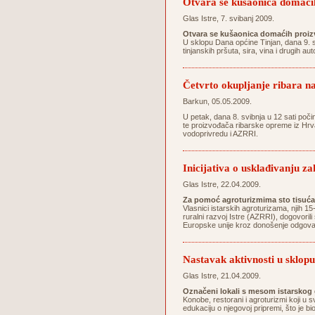
Otvara se kušaonica domaći
Glas Istre, 7. svibanj 2009.
Otvara se kušaonica domaćih proiz
U sklopu Dana općine Tinjan, dana 9. s
tinjanskih pršuta, sira, vina i drugih a
Četvrto okupljanje ribara
Barkun, 05.05.2009.
U petak, dana 8. svibnja u 12 sati poč
te proizvođača ribarske opreme iz Hrvat
vodoprivredu i AZRRI.
Inicijativa o usklađivanju 
Glas Istre, 22.04.2009.
Za pomoć agroturizmima sto tisuć
Vlasnici istarskih agroturizama, njih 1
ruralni razvoj Istre (AZRRI), dogovoril
Europske unije kroz donošenje odgovara
Nastavak aktivnosti u sklopu
Glas Istre, 21.04.2009.
Označeni lokali s mesom istarskog
Konobe, restorani i agroturizmi koji u 
edukaciju o njegovoj pripremi, što je b