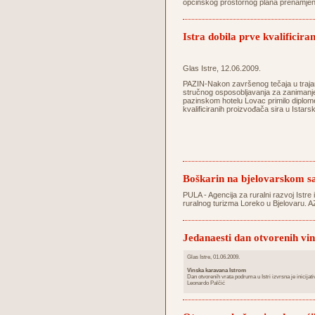
općinskog prostornog plana prenamjeni
Istra dobila prve kvalificira
Glas Istre, 12.06.2009.
PAZIN-Nakon završenog tečaja u trajan
stručnog osposobljavanja za zanimanje 
pazinskom hotelu Lovac primilo diplom
kvalificiranih proizvođača sira u Istarsk
Boškarin na bjelovarskom 
PULA - Agencija za ruralni razvoj Istre 
ruralnog turizma Loreko u Bjelovaru. A
Jedanaesti dan otvorenih vi
Glas Istre, 01.06.2009.
Vinska karavana Istrom
Dan otvorenih vrata podruma u Istri izvrsna je inicijativa
Leonardo Palčić