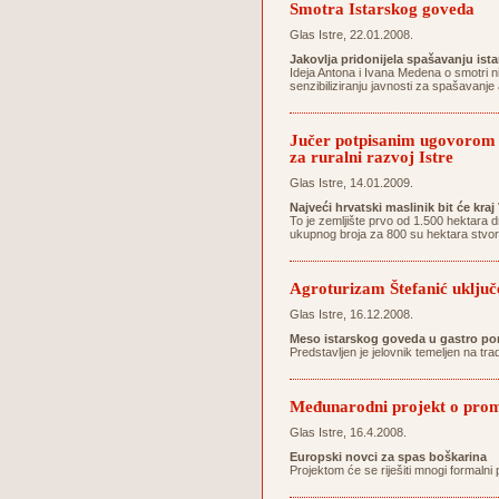
Smotra Istarskog goveda
Glas Istre, 22.01.2008.
Jakovlja pridonijela spašavanju ist
Ideja Antona i Ivana Medena o smotri n
senzibiliziranju javnosti za spašavanj
Jučer potpisanim ugovorom 1
za ruralni razvoj Istre
Glas Istre, 14.01.2009.
Najveći hrvatski maslinik bit će kra
To je zemljište prvo od 1.500 hektara 
ukupnog broja za 800 su hektara stvor
Agroturizam Štefanić uključe
Glas Istre, 16.12.2008.
Meso istarskog goveda u gastro po
Predstavljen je jelovnik temeljen na tr
Međunarodni projekt o promoc
Glas Istre, 16.4.2008.
Europski novci za spas boškarina
Projektom će se riješiti mnogi formalni 