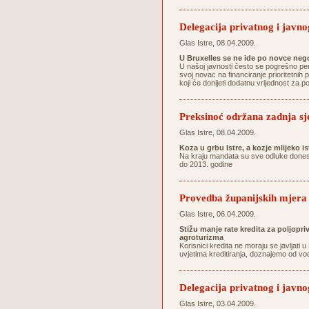
Delegacija privatnog i javnog
Glas Istre, 08.04.2009.
U Bruxelles se ne ide po novce ne
U našoj javnosti često se pogrešno per
svoj novac na financiranje prioritetnih p
koji će donijeti dodatnu vrijednost za 
Preksinoć održana zadnja sj
Glas Istre, 08.04.2009.
Koza u grbu Istre, a kozje mlijeko i
Na kraju mandata su sve odluke donesen
do 2013. godine
Provedba županijskih mjera 
Glas Istre, 06.04.2009.
Stižu manje rate kredita za poljopri
agroturizma
Korisnici kredita ne moraju se javljat
uvjetima kreditiranja, doznajemo od vo
Delegacija privatnog i javnog
Glas Istre, 03.04.2009.