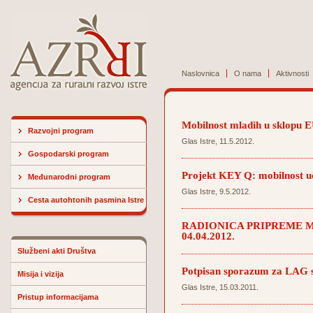
Naslovnica
O nama
Aktivnosti
Mobilnost mladih u sklopu 
Razvojni program
Glas Istre, 11.5.2012.
Gospodarski program
Projekt KEY Q: mobilnost uče
Međunarodni program
Glas Istre, 9.5.2012.
Cesta autohtonih pasmina Istre
RADIONICA PRIPREME M
04.04.2012.
Službeni akti Društva
Potpisan sporazum za LAG s
Misija i vizija
Glas Istre, 15.03.2011.
Pristup informacijama