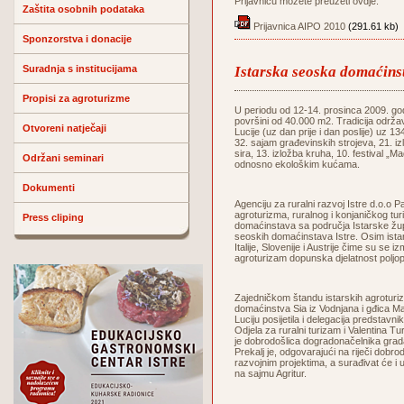
Prijavnicu možete preuzeti ovdje:
Zaštita osobnih podataka
Prijavnica AIPO 2010
(291.61 kb)
Sponzorstva i donacije
Suradnja s institucijama
Istarska seoska domaćin
Propisi za agroturizme
U periodu od 12-14. prosinca 2009. godi
površini od 40.000 m2. Tradicija održa
Otvoreni natječaji
Lucije (uz dan prije i dan poslije) uz 1
32. sajam građevinskih strojeva, 21. iz
sira, 13. izložba kruha, 10. festival „
Održani seminari
odnosno ekološkim kućama.
Dokumenti
Agenciju za ruralni razvoj Istre d.o.
agroturizma, ruralnog i konjaničkog tur
Press cliping
domaćinstava sa područja Istarske župa
seoskih domaćinstava Istre. Osim istar
Italije, Slovenije i Austrije čime su se i
agroturizam dopunska djelatnost poljop
Zajedničkom štandu istarskih agroturiz
domaćinstva Sia iz Vodnjana i gđica Ma
Luciju posijetila i delegacija predsta
Odjela za ruralni turizam i Valentina T
je dobrodošlica dogradonačelnika grad
Prekalj je, odgovarajući na riječi dobro
razvojnim projektima, a surađivat će i
na sajmu Agritur.