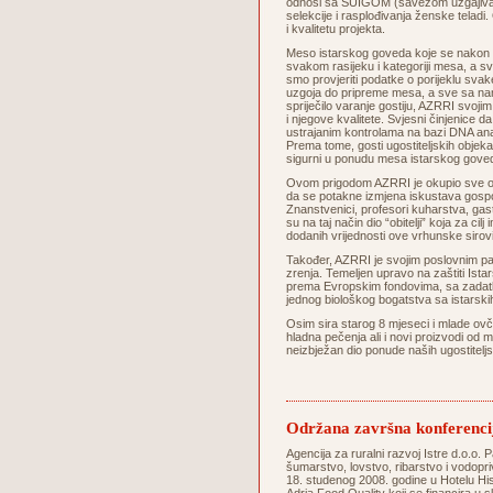
odnosi sa SUIGOM (savezom uzgajivača 
selekcije i rasplođivanja ženske telad
i kvalitetu projekta.
Meso istarskog goveda koje se nakon s
svakom rasijeku i kategoriji mesa, a sva
smo provjeriti podatke o porijeklu svake
uzgoja do pripreme mesa, a sve sa na
spriječilo varanje gostiju, AZRRI svoji
i njegove kvalitete. Svjesni činjenice d
ustrajanim kontrolama na bazi DNA ana
Prema tome, gosti ugostiteljskih objeka
sigurni u ponudu mesa istarskog
Ovom prigodom AZRRI je okupio sve oso
da se potakne izmjena iskustava gospod
Znanstvenici, profesori kuharstva, gastrok
su na taj način dio “obitelji” koja za c
dodanih vrijednosti ove vrhunske si
Također, AZRRI je svojim poslovnim pa
zrenja. Temeljen upravo na zaštiti Istars
prema Evropskim fondovima, sa zadatkom
jednog biološkog bogatstva sa istarskih 
Osim sira starog 8 mjeseci i mlade ovč
hladna pečenja ali i novi proizvodi od 
neizbježan dio ponude naših ugostitel
Održana završna konferenci
Agencija za ruralni razvoj Istre d.o.o. P
šumarstvo, lovstvo, ribarstvo i vodopri
18. studenog 2008. godine u Hotelu His