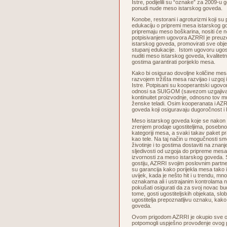
Istre, podijelili su “oznake” za 2009-u g
ponudi nude meso istarskog goveda.
Konobe, restorani i agroturizmi koji su
edukaciju o pripremi mesa istarskog go
pripremaju meso boškarina, nositi će
potpisivanjem ugovora AZRRI je preuze
istarskog goveda, promovirati sve objek
stupanj edukacije. Istom ugovoru ugosti
nuditi meso istarskog goveda, kvalitetn
gostima garantirati porijeklo mesa.
Kako bi osigurao dovoljne količine me
razvojem tržišta mesa razvijao i uzgoj
Istre. Potpisani su kooperantski ugovor
odnosi sa SUIGOM (savezom uzgajivača
kontinuitet proizvodnje, odnosno tov mu
ženske teladi. Osim kooperanata i AZRR
goveda koji osiguravaju dugoročnost i
Meso istarskog goveda koje se nakon s
zrenjem prodaje ugostiteljima, posebn
kategoriji mesa, a svaki takav paket prat
kao tele. Na taj način u mogučnosti smo
životinje i to gostima dostaviti na znan
sljedivosti od uzgoja do pripreme mes
izvornosti za meso istarskog goveda. S
gostiju, AZRRI svojim poslovnim partner
su garancija kako porijekla mesa tako i
uvijek, kada je nešto hit i u trendu, mn
oznakama ali i ustrajanim kontrolama 
pokušati osigurati da za svoj novac b
tome, gosti ugostiteljskih objekata, sl
ugostitelja prepoznatljivu oznaku, kako
goveda.
Ovom prigodom AZRRI je okupio sve osob
potpomogli uspješno provođenje ovog p