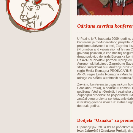
Održana završna konferenc
U Pazinu je 7. listopada 2009. godine
konferencija međunarodnog projekta Pr
projektne aktivnosti u Istri, Zagrebu i I
(Promotion and valorisation of Istrian C
goveda) polovicu je kao nositelj osigura
drugu polovicu donirala Europska k
Uz AZRRI, hrvatski partneri u projektu 
Agronomski fakultet u Zagrebu te Save
strane sudjelovali su udruženje proi
regije Emilia Romagna PROINCARNE, Age
ARPA, regije Emilia Romagna i Marche, 
udruga za zaštitu autohtonih pasmina A
Završnu konferenciju u pazinskom hote
Graciano Prekalj, a podršku i cestitku u
podžupan Vedran Grubišic i pazinska 
Županijski procelnik za poljoprivredu Mi
značaj ovog projekta sprječavanje dal
istarskog goveda izvuče iz statusa ugro
desetak godina.
Dodjela "Oznaka" za promoc
U ponedjeljak, 20.04.09 sa početkom 
Ivan Jakovčić
i
Graciano Prekalj
, di