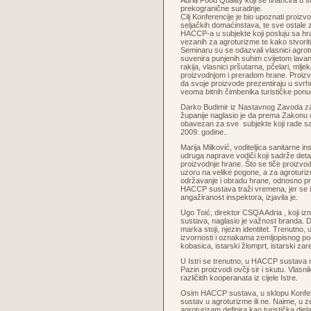
Adria Food Quality koji se financira u 
prekogranične suradnje.
Cilj Konferencije je bio upoznati proizv
seljačkih domaćinstava, te sve ostale
HACCP-a u subjekte koji posluju sa h
vezanih za agroturizme te kako stvoriti
Seminaru su se odazvali vlasnici agrot
suvenira punjenih suhim cvijetom lavan
rakija, vlasnici pršutarna, pčelari, mlje
proizvodnjom i preradom hrane. Proizv
da svoje proizvode prezentiraju u svrhu
veoma bitnih čimbenika turističke ponu
Darko Budimir iz Nastavnog Zavoda z
županije naglasio je da prema Zakonu 
obavezan za sve subjekte koji rade s
2009. godine..
Marija Milković, voditeljica sanitarne i
udruga naprave vodiči koji sadrže deta
proizvodnje hrane. Što se tiče proizvođa
uzoru na velike pogone, a za agroturizme
održavanje i obradu hrane, odnosno pri
HACCP sustava traži vremena, jer se i n
angažiranost inspektora, izjavila je.
Ugo Toić, direktor CSQA Adria , koji izm
sustava, naglasio je važnost branda. D
marka stoji, njezin identitet. Trenutno, 
izvornosti i oznakama zemljopisnog podr
kobasica, istarski žlomprt, istarski zar
U Istri se trenutno, u HACCP sustava n
Pazin proizvodi ovčji sir i skutu. Vlasn
različitih kooperanata iz cijele Istre.
Osim HACCP sustava, u sklopu Konferen
sustav u agroturizme ili ne. Naime, u 
agroturizam definira kao turistička dje