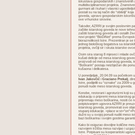
iskustava gospodarskih i znanstvenih 
multidisciplinarnost projekta. Znanstven
gurmani ali i kuhari i vlasnici ugostiteljs
postali su na taj način dio “obitelji” koja
goveda, upravo gospodarskim iskorišta
ove vrhunske sirovine.
Također, AZRRI je svojim poslovnim p
zaštite istarskog goveda te nove tehno
zaštiti Istarskog goveda ali i ostalih živ
novi projekt “BioDiNet” prema Evrops
bioraznolikosti Istre. Prezentiran je se
jednog biološkog bogatstva sa istarskih
projekta, ovčiji sir i skuta istarske ovce
Osim sira starog 8 mjeseci i mlade ov
kušati delicije od mesa istarskog goved
proizvodi od mesa istarskog goveda, tra
“Boškarin” postaju neizbježan dio ponu
kušaona i delikatesa.
U ponedjeljak, 20.04.09 sa početkom 
Ivan Jakovčić
i
Graciano Prekalj
, di
Istre, podijelili su “oznake” za 2009-u g
ponudi nude meso istarskog goveda.
Konobe, restorani i agroturizmi koji su
edukaciju o pripremi mesa istarskog go
pripremaju meso boškarina, nositi će
potpisivanjem ugovora AZRRI je preuze
istarskog goveda, promovirati sve objek
stupanj edukacije. <place w:st="on">Po
dužni su u svojoj ponudi nuditi meso is
bazi boškarina i svojim gostima garanti
Kako bi osigurao dovoljne količine me
razvojem tržišta mesa razvijao i uzgoj
Istre. Potpisani su kooperantski ugovor