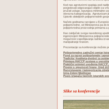
Kod nas agroturizmi spadaju pod nadležn
posjedovati odgovarajući objekt za vrše
pružati usluge, ispunjava minimalne uvj
obvezna kategorizacija. Agroturizam je
Upisnik obiteljskih poljoprivrednih gos
Načelo godinama razvijano u Europskoj u
poljoprivredne, od Ministarstva pa do
poljoprivredna proizvodnja primarna a p
Kao zaključak svega navedenog uputiti ć
ingerencijom Ministarstva poljoprivrede
mogućnost zapošljavanja radnika izvan ob
manipuliranje hranom.
Prezentacije sa konferencije možete pr
Poljoprivredno zadružni centar Istr
Fond za razvoj poljoprivrede i agro
Tradicija i kvaliteta-dvoboj za pobj
Primjena HACCP sustava u ugostite
Praktični primjeri uvođenja HACCP s
Propisi o sigurnosti hrane, Ured dr
Razvrstavanje i kategorizacija obje
Istra-Zeleni Mediteran
Popis izlagača tipičnih istarskih p
Slike sa konferencije