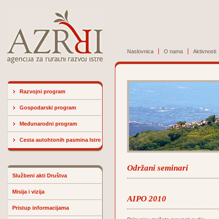
Naslovnica
O nama
Aktivnosti
Razvojni program
Gospodarski program
Međunarodni program
Cesta autohtonih pasmina Istre
Održani seminari
Službeni akti Društva
Misija i vizija
AIPO 2010
Pristup informacijama