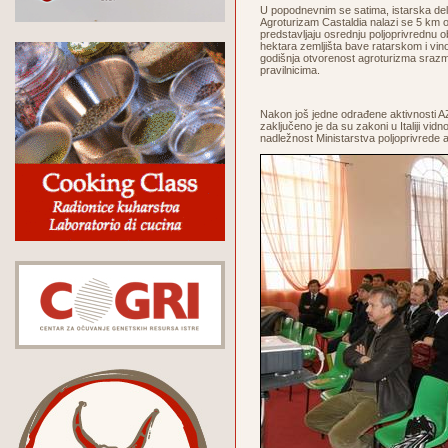
U popodnevnim se satima, istarska dele
Agroturizam Castaldia nalazi se 5 km o
predstavljaju osrednju poljoprivrednu ob
hektara zemljišta bave ratarskom i vin
godišnja otvorenost agroturizma srazmj
pravilnicima.
Nakon još jedne odrađene aktivnosti A
zaključeno je da su zakoni u Italiji vid
nadležnost Ministarstva poljoprivrede 