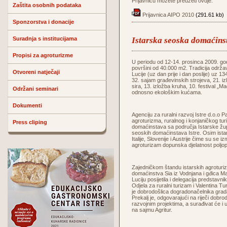
Prijavnicu možete preuzeti ovdje:
Zaštita osobnih podataka
Prijavnica AIPO 2010
(291.61 kb)
Sponzorstva i donacije
Suradnja s institucijama
Istarska seoska domaćin
Propisi za agroturizme
U periodu od 12-14. prosinca 2009. godi
površini od 40.000 m2. Tradicija održa
Otvoreni natječaji
Lucije (uz dan prije i dan poslije) uz 1
32. sajam građevinskih strojeva, 21. iz
sira, 13. izložba kruha, 10. festival „
Održani seminari
odnosno ekološkim kućama.
Dokumenti
Agenciju za ruralni razvoj Istre d.o.
agroturizma, ruralnog i konjaničkog tur
Press cliping
domaćinstava sa područja Istarske župa
seoskih domaćinstava Istre. Osim istar
Italije, Slovenije i Austrije čime su se i
agroturizam dopunska djelatnost poljop
Zajedničkom štandu istarskih agroturiz
domaćinstva Sia iz Vodnjana i gđica Ma
Luciju posijetila i delegacija predsta
Odjela za ruralni turizam i Valentina T
je dobrodošlica dogradonačelnika grad
Prekalj je, odgovarajući na riječi dobro
razvojnim projektima, a surađivat će i
na sajmu Agritur.