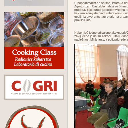
U popodnevnim se satima, istarska dele
Agroturizam Castaldia nalazi se 5 km o
predstavljaju osrednju poljoprivrednu ob
hektara zemljišta bave ratarskom i vin
godišnja otvorenost agroturizma srazmj
pravilnicima.
Nakon još jedne odrađene aktivnosti A
zaključeno je da su zakoni u Italiji vid
nadležnost Ministarstva poljoprivrede 