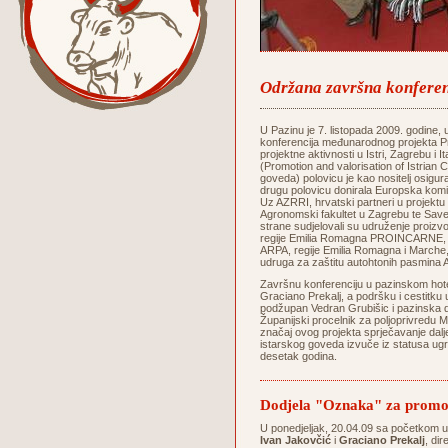
Održana završna konferenc
U Pazinu je 7. listopada 2009. godine
konferencija međunarodnog projekta Pr
projektne aktivnosti u Istri, Zagrebu i I
(Promotion and valorisation of Istrian C
goveda) polovicu je kao nositelj osigura
drugu polovicu donirala Europska k
Uz AZRRI, hrvatski partneri u projektu 
Agronomski fakultet u Zagrebu te Save
strane sudjelovali su udruženje proi
regije Emilia Romagna PROINCARNE, Age
ARPA, regije Emilia Romagna i Marche, 
udruga za zaštitu autohtonih pasmina A
Završnu konferenciju u pazinskom hote
Graciano Prekalj, a podršku i cestitku u
podžupan Vedran Grubišic i pazinska 
Županijski procelnik za poljoprivredu Mi
značaj ovog projekta sprječavanje dal
istarskog goveda izvuče iz statusa ugro
desetak godina.
Dodjela "Oznaka" za promoc
U ponedjeljak, 20.04.09 sa početkom 
Ivan Jakovčić
i
Graciano Prekalj
, di