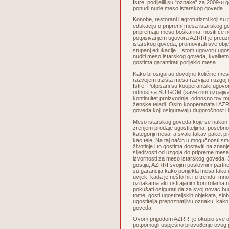
Istre, podijelili su “oznake” za 2009-u g
ponudi nude meso istarskog goveda.
Konobe, restorani i agroturizmi koji su
edukaciju o pripremi mesa istarskog go
pripremaju meso boškarina, nositi će
potpisivanjem ugovora AZRRI je preuze
istarskog goveda, promovirati sve objek
stupanj edukacije. Istom ugovoru ugosti
nuditi meso istarskog goveda, kvalitetn
gostima garantirati porijeklo mesa.
Kako bi osigurao dovoljne količine me
razvojem tržišta mesa razvijao i uzgoj
Istre. Potpisani su kooperantski ugovor
odnosi sa SUIGOM (savezom uzgajivača
kontinuitet proizvodnje, odnosno tov mu
ženske teladi. Osim kooperanata i AZRR
goveda koji osiguravaju dugoročnost i
Meso istarskog goveda koje se nakon s
zrenjem prodaje ugostiteljima, posebn
kategoriji mesa, a svaki takav paket prat
kao tele. Na taj način u mogučnosti smo
životinje i to gostima dostaviti na znan
sljedivosti od uzgoja do pripreme mes
izvornosti za meso istarskog goveda. S
gostiju, AZRRI svojim poslovnim partner
su garancija kako porijekla mesa tako i
uvijek, kada je nešto hit i u trendu, mn
oznakama ali i ustrajanim kontrolama 
pokušati osigurati da za svoj novac b
tome, gosti ugostiteljskih objekata, sl
ugostitelja prepoznatljivu oznaku, kako
goveda.
Ovom prigodom AZRRI je okupio sve osob
potpomogli uspješno provođenje ovog p