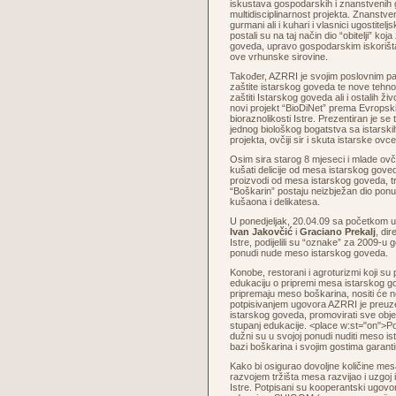
iskustava gospodarskih i znanstvenih 
multidisciplinarnost projekta. Znanstven
gurmani ali i kuhari i vlasnici ugostiteljs
postali su na taj način dio “obitelji” koja
goveda, upravo gospodarskim iskorišta
ove vrhunske sirovine.
Također, AZRRI je svojim poslovnim p
zaštite istarskog goveda te nove tehno
zaštiti Istarskog goveda ali i ostalih živ
novi projekt “BioDiNet” prema Evrops
bioraznolikosti Istre. Prezentiran je se
jednog biološkog bogatstva sa istarskih
projekta, ovčiji sir i skuta istarske ovce
Osim sira starog 8 mjeseci i mlade ov
kušati delicije od mesa istarskog goved
proizvodi od mesa istarskog goveda, tra
“Boškarin” postaju neizbježan dio ponu
kušaona i delikatesa.
U ponedjeljak, 20.04.09 sa početkom 
Ivan Jakovčić
i
Graciano Prekalj
, di
Istre, podijelili su “oznake” za 2009-u g
ponudi nude meso istarskog goveda.
Konobe, restorani i agroturizmi koji su
edukaciju o pripremi mesa istarskog go
pripremaju meso boškarina, nositi će
potpisivanjem ugovora AZRRI je preuze
istarskog goveda, promovirati sve objek
stupanj edukacije. <place w:st="on">Po
dužni su u svojoj ponudi nuditi meso is
bazi boškarina i svojim gostima garanti
Kako bi osigurao dovoljne količine me
razvojem tržišta mesa razvijao i uzgoj
Istre. Potpisani su kooperantski ugovor