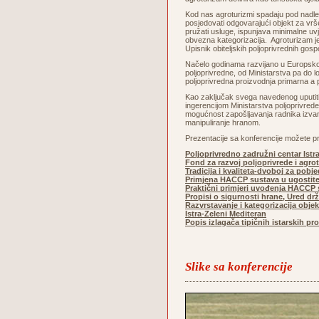
Kod nas agroturizmi spadaju pod nadležn
posjedovati odgovarajući objekt za vrše
pružati usluge, ispunjava minimalne uvj
obvezna kategorizacija. Agroturizam je
Upisnik obiteljskih poljoprivrednih gos
Načelo godinama razvijano u Europskoj u
poljoprivredne, od Ministarstva pa do
poljoprivredna proizvodnja primarna a p
Kao zaključak svega navedenog uputiti ć
ingerencijom Ministarstva poljoprivrede
mogućnost zapošljavanja radnika izvan ob
manipuliranje hranom.
Prezentacije sa konferencije možete pr
Poljoprivredno zadružni centar Istr
Fond za razvoj poljoprivrede i agro
Tradicija i kvaliteta-dvoboj za pobj
Primjena HACCP sustava u ugostite
Praktični primjeri uvođenja HACCP s
Propisi o sigurnosti hrane, Ured dr
Razvrstavanje i kategorizacija obje
Istra-Zeleni Mediteran
Popis izlagača tipičnih istarskih p
Slike sa konferencije