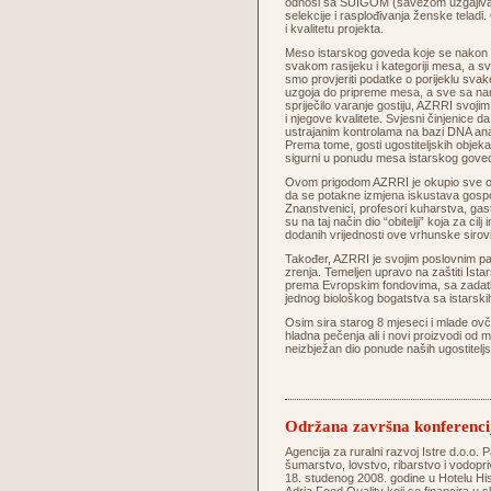
odnosi sa SUIGOM (savezom uzgajivača 
selekcije i rasplođivanja ženske telad
i kvalitetu projekta.
Meso istarskog goveda koje se nakon s
svakom rasijeku i kategoriji mesa, a sva
smo provjeriti podatke o porijeklu svake
uzgoja do pripreme mesa, a sve sa na
spriječilo varanje gostiju, AZRRI svoji
i njegove kvalitete. Svjesni činjenice d
ustrajanim kontrolama na bazi DNA ana
Prema tome, gosti ugostiteljskih objeka
sigurni u ponudu mesa istarskog
Ovom prigodom AZRRI je okupio sve oso
da se potakne izmjena iskustava gospod
Znanstvenici, profesori kuharstva, gastrok
su na taj način dio “obitelji” koja za c
dodanih vrijednosti ove vrhunske si
Također, AZRRI je svojim poslovnim pa
zrenja. Temeljen upravo na zaštiti Istars
prema Evropskim fondovima, sa zadatkom
jednog biološkog bogatstva sa istarskih 
Osim sira starog 8 mjeseci i mlade ovč
hladna pečenja ali i novi proizvodi od 
neizbježan dio ponude naših ugostitel
Održana završna konferenci
Agencija za ruralni razvoj Istre d.o.o. P
šumarstvo, lovstvo, ribarstvo i vodopri
18. studenog 2008. godine u Hotelu His