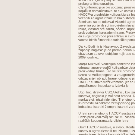
Adria Food Quality koji se financira u 
prekogranične suradnje.
Cilj Konferencije je bio upoznati proizv
seljačkih domaćinstava, te sve ostale
HACCP-a u subjekte koji posluju sa h
vezanih za agroturizme te kako stvoriti
Seminaru su se odazvali vlasnici agrot
suvenira punjenih suhim cvijetom lavan
rakija, vlasnici pršutarna, pčelari, mlje
proizvodnjom i preradom hrane. Proizv
da svoje proizvode prezentiraju u svrhu
veoma bitnih čimbenika turističke ponu
Darko Budimir iz Nastavnog Zavoda z
županije naglasio je da prema Zakonu 
obavezan za sve subjekte koji rade s
2009. godine..
Marija Milković, voditeljica sanitarne i
udruga naprave vodiči koji sadrže deta
proizvodnje hrane. Što se tiče proizvođa
uzoru na velike pogone, a za agroturizme
održavanje i obradu hrane, odnosno pri
HACCP sustava traži vremena, jer se i n
angažiranost inspektora, izjavila je.
Ugo Toić, direktor CSQA Adria , koji izm
sustava, naglasio je važnost branda. D
marka stoji, njezin identitet. Trenutno, 
izvornosti i oznakama zemljopisnog podr
kobasica, istarski žlomprt, istarski zar
U Istri se trenutno, u HACCP sustava n
Pazin proizvodi ovčji sir i skutu. Vlasn
različitih kooperanata iz cijele Istre.
Osim HACCP sustava, u sklopu Konferen
sustav u agroturizme ili ne. Naime, u 
agroturizam definira kao turistička dje