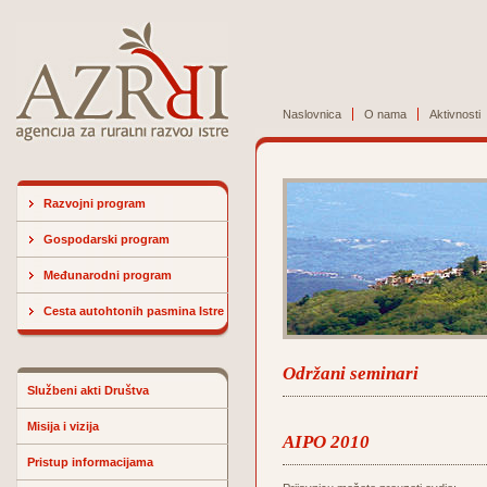
Naslovnica
O nama
Aktivnosti
Razvojni program
Gospodarski program
Međunarodni program
Cesta autohtonih pasmina Istre
Održani seminari
Službeni akti Društva
Misija i vizija
AIPO 2010
Pristup informacijama