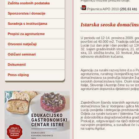
Prijavnicu možete preuzeti ovdje:
Zaštita osobnih podataka
Prijavnica AIPO 2010
(291.61 kb)
Sponzorstva i donacije
Suradnja s institucijama
Istarska seoska domaćin
Propisi za agroturizme
U periodu od 12-14. prosinca 2009. godi
površini od 40.000 m2. Tradicija održa
Otvoreni natječaji
Lucije (uz dan prije i dan poslije) uz 1
32. sajam građevinskih strojeva, 21. iz
sira, 13. izložba kruha, 10. festival „
Održani seminari
odnosno ekološkim kućama.
Dokumenti
Agenciju za ruralni razvoj Istre d.o.
agroturizma, ruralnog i konjaničkog tur
Press cliping
domaćinstava sa područja Istarske župa
seoskih domaćinstava Istre. Osim istar
Italije, Slovenije i Austrije čime su se i
agroturizam dopunska djelatnost poljop
Zajedničkom štandu istarskih agroturiz
domaćinstva Sia iz Vodnjana i gđica Ma
Luciju posijetila i delegacija predsta
Odjela za ruralni turizam i Valentina T
je dobrodošlica dogradonačelnika grad
Prekalj je, odgovarajući na riječi dobro
razvojnim projektima, a surađivat će i
na sajmu Agritur.