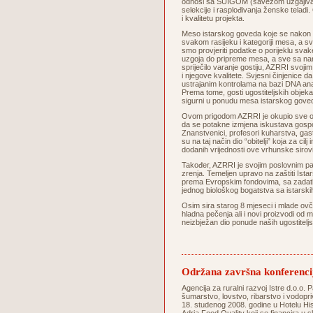
odnosi sa SUIGOM (savezom uzgajivača 
selekcije i rasplođivanja ženske telad
i kvalitetu projekta.
Meso istarskog goveda koje se nakon s
svakom rasijeku i kategoriji mesa, a sva
smo provjeriti podatke o porijeklu svake
uzgoja do pripreme mesa, a sve sa na
spriječilo varanje gostiju, AZRRI svoji
i njegove kvalitete. Svjesni činjenice d
ustrajanim kontrolama na bazi DNA ana
Prema tome, gosti ugostiteljskih objeka
sigurni u ponudu mesa istarskog
Ovom prigodom AZRRI je okupio sve oso
da se potakne izmjena iskustava gospod
Znanstvenici, profesori kuharstva, gastrok
su na taj način dio “obitelji” koja za c
dodanih vrijednosti ove vrhunske si
Također, AZRRI je svojim poslovnim pa
zrenja. Temeljen upravo na zaštiti Istars
prema Evropskim fondovima, sa zadatkom
jednog biološkog bogatstva sa istarskih 
Osim sira starog 8 mjeseci i mlade ovč
hladna pečenja ali i novi proizvodi od 
neizbježan dio ponude naših ugostitel
Održana završna konferenci
Agencija za ruralni razvoj Istre d.o.o. P
šumarstvo, lovstvo, ribarstvo i vodopri
18. studenog 2008. godine u Hotelu His