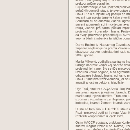
Adria Food Quality koji se financira u 
prekogranične suradnje.
Cilj Konferencije je bio upoznati proizv
seljačkih domaćinstava, te sve ostale
HACCP-a u subjekte koji posluju sa h
vezanih za agroturizme te kako stvoriti
Seminaru su se odazvali vlasnici agrot
suvenira punjenih suhim cvijetom lavan
rakija, vlasnici pršutarna, pčelari, mlje
proizvodnjom i preradom hrane. Proizv
da svoje proizvode prezentiraju u svrhu
veoma bitnih čimbenika turističke ponu
Darko Budimir iz Nastavnog Zavoda z
županije naglasio je da prema Zakonu 
obavezan za sve subjekte koji rade s
2009. godine..
Marija Milković, voditeljica sanitarne i
udruga naprave vodiči koji sadrže deta
proizvodnje hrane. Što se tiče proizvođa
uzoru na velike pogone, a za agroturizme
održavanje i obradu hrane, odnosno pri
HACCP sustava traži vremena, jer se i n
angažiranost inspektora, izjavila je.
Ugo Toić, direktor CSQA Adria , koji izm
sustava, naglasio je važnost branda. D
marka stoji, njezin identitet. Trenutno, 
izvornosti i oznakama zemljopisnog podr
kobasica, istarski žlomprt, istarski zar
U Istri se trenutno, u HACCP sustava n
Pazin proizvodi ovčji sir i skutu. Vlasn
različitih kooperanata iz cijele Istre.
Osim HACCP sustava, u sklopu Konferen
sustav u agroturizme ili ne. Naime, u 
agroturizam definira kao turistička dje