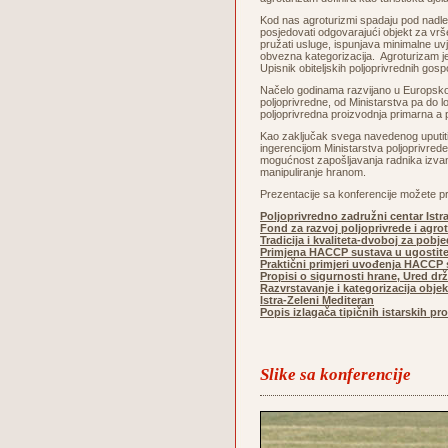
Kod nas agroturizmi spadaju pod nadležn
posjedovati odgovarajući objekt za vrše
pružati usluge, ispunjava minimalne uvj
obvezna kategorizacija. Agroturizam je
Upisnik obiteljskih poljoprivrednih gos
Načelo godinama razvijano u Europskoj u
poljoprivredne, od Ministarstva pa do
poljoprivredna proizvodnja primarna a p
Kao zaključak svega navedenog uputiti ć
ingerencijom Ministarstva poljoprivrede
mogućnost zapošljavanja radnika izvan ob
manipuliranje hranom.
Prezentacije sa konferencije možete pr
Poljoprivredno zadružni centar Istr
Fond za razvoj poljoprivrede i agro
Tradicija i kvaliteta-dvoboj za pobj
Primjena HACCP sustava u ugostite
Praktični primjeri uvođenja HACCP s
Propisi o sigurnosti hrane, Ured dr
Razvrstavanje i kategorizacija obje
Istra-Zeleni Mediteran
Popis izlagača tipičnih istarskih p
Slike sa konferencije