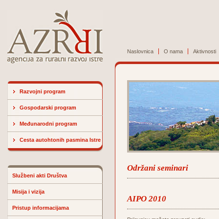
Naslovnica
O nama
Aktivnosti
Razvojni program
Gospodarski program
Međunarodni program
Cesta autohtonih pasmina Istre
Održani seminari
Službeni akti Društva
Misija i vizija
AIPO 2010
Pristup informacijama