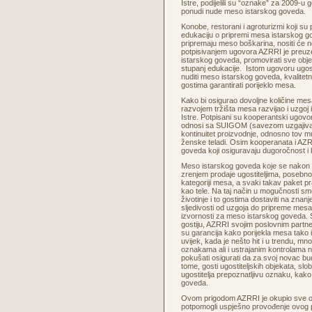
Istre, podijelili su “oznake” za 2009-u g
ponudi nude meso istarskog goveda.
Konobe, restorani i agroturizmi koji su
edukaciju o pripremi mesa istarskog go
pripremaju meso boškarina, nositi će
potpisivanjem ugovora AZRRI je preuze
istarskog goveda, promovirati sve objek
stupanj edukacije. Istom ugovoru ugosti
nuditi meso istarskog goveda, kvalitetn
gostima garantirati porijeklo mesa.
Kako bi osigurao dovoljne količine me
razvojem tržišta mesa razvijao i uzgoj
Istre. Potpisani su kooperantski ugovor
odnosi sa SUIGOM (savezom uzgajivača
kontinuitet proizvodnje, odnosno tov mu
ženske teladi. Osim kooperanata i AZRR
goveda koji osiguravaju dugoročnost i
Meso istarskog goveda koje se nakon s
zrenjem prodaje ugostiteljima, posebn
kategoriji mesa, a svaki takav paket prat
kao tele. Na taj način u mogučnosti smo
životinje i to gostima dostaviti na znan
sljedivosti od uzgoja do pripreme mes
izvornosti za meso istarskog goveda. S
gostiju, AZRRI svojim poslovnim partner
su garancija kako porijekla mesa tako i
uvijek, kada je nešto hit i u trendu, mn
oznakama ali i ustrajanim kontrolama 
pokušati osigurati da za svoj novac b
tome, gosti ugostiteljskih objekata, sl
ugostitelja prepoznatljivu oznaku, kako
goveda.
Ovom prigodom AZRRI je okupio sve osob
potpomogli uspješno provođenje ovog p