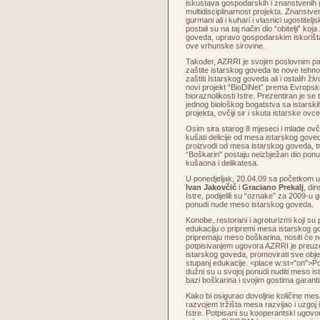
iskustava gospodarskih i znanstvenih 
multidisciplinarnost projekta. Znanstven
gurmani ali i kuhari i vlasnici ugostiteljs
postali su na taj način dio “obitelji” koja
goveda, upravo gospodarskim iskorišta
ove vrhunske sirovine.
Također, AZRRI je svojim poslovnim p
zaštite istarskog goveda te nove tehno
zaštiti Istarskog goveda ali i ostalih živ
novi projekt “BioDiNet” prema Evrops
bioraznolikosti Istre. Prezentiran je se
jednog biološkog bogatstva sa istarskih
projekta, ovčiji sir i skuta istarske ovce
Osim sira starog 8 mjeseci i mlade ov
kušati delicije od mesa istarskog goved
proizvodi od mesa istarskog goveda, tra
“Boškarin” postaju neizbježan dio ponu
kušaona i delikatesa.
U ponedjeljak, 20.04.09 sa početkom 
Ivan Jakovčić
i
Graciano Prekalj
, di
Istre, podijelili su “oznake” za 2009-u g
ponudi nude meso istarskog goveda.
Konobe, restorani i agroturizmi koji su
edukaciju o pripremi mesa istarskog go
pripremaju meso boškarina, nositi će
potpisivanjem ugovora AZRRI je preuze
istarskog goveda, promovirati sve objek
stupanj edukacije. <place w:st="on">Po
dužni su u svojoj ponudi nuditi meso is
bazi boškarina i svojim gostima garanti
Kako bi osigurao dovoljne količine me
razvojem tržišta mesa razvijao i uzgoj
Istre. Potpisani su kooperantski ugovor