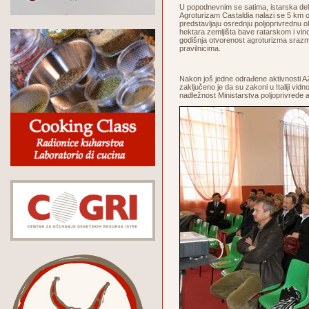
U popodnevnim se satima, istarska dele
Agroturizam Castaldia nalazi se 5 km o
predstavljaju osrednju poljoprivrednu ob
hektara zemljišta bave ratarskom i vin
godišnja otvorenost agroturizma srazmj
pravilnicima.
Nakon još jedne odrađene aktivnosti A
zaključeno je da su zakoni u Italiji vid
nadležnost Ministarstva poljoprivrede 