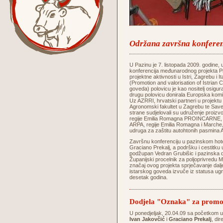
Održana završna konferenc
U Pazinu je 7. listopada 2009. godine
konferencija međunarodnog projekta Pr
projektne aktivnosti u Istri, Zagrebu i I
(Promotion and valorisation of Istrian C
goveda) polovicu je kao nositelj osigura
drugu polovicu donirala Europska k
Uz AZRRI, hrvatski partneri u projektu 
Agronomski fakultet u Zagrebu te Save
strane sudjelovali su udruženje proi
regije Emilia Romagna PROINCARNE, Age
ARPA, regije Emilia Romagna i Marche, 
udruga za zaštitu autohtonih pasmina A
Završnu konferenciju u pazinskom hote
Graciano Prekalj, a podršku i cestitku u
podžupan Vedran Grubišic i pazinska 
Županijski procelnik za poljoprivredu Mi
značaj ovog projekta sprječavanje dal
istarskog goveda izvuče iz statusa ugro
desetak godina.
Dodjela "Oznaka" za promoc
U ponedjeljak, 20.04.09 sa početkom 
Ivan Jakovčić
i
Graciano Prekalj
, di