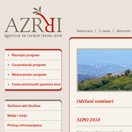
Naslovnica
O nama
Aktivnosti
Razvojni program
Gospodarski program
Međunarodni program
Cesta autohtonih pasmina Istre
Održani seminari
Službeni akti Društva
Misija i vizija
AIPO 2010
Pristup informacijama