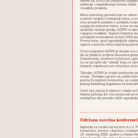
odnosi sa SUIGOM (savezom uzgajivača 
selekcije i rasplođivanja ženske telad
i kvalitetu projekta.
Meso istarskog goveda koje se nakon s
svakom rasijeku i kategoriji mesa, a sva
smo provjeriti podatke o porijeklu svake
uzgoja do pripreme mesa, a sve sa na
spriječilo varanje gostiju, AZRRI svoji
i njegove kvalitete. Svjesni činjenice d
ustrajanim kontrolama na bazi DNA ana
Prema tome, gosti ugostiteljskih objeka
sigurni u ponudu mesa istarskog
Ovom prigodom AZRRI je okupio sve oso
da se potakne izmjena iskustava gospod
Znanstvenici, profesori kuharstva, gastrok
su na taj način dio “obitelji” koja za c
dodanih vrijednosti ove vrhunske si
Također, AZRRI je svojim poslovnim pa
zrenja. Temeljen upravo na zaštiti Istars
prema Evropskim fondovima, sa zadatkom
jednog biološkog bogatstva sa istarskih 
Osim sira starog 8 mjeseci i mlade ovč
hladna pečenja ali i novi proizvodi od 
neizbježan dio ponude naših ugostitel
Održana završna konferenci
Agencija za ruralni razvoj Istre d.o.o. P
šumarstvo, lovstvo, ribarstvo i vodopri
18. studenog 2008. godine u Hotelu His