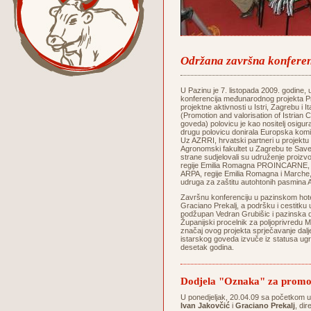
Održana završna konferenc
U Pazinu je 7. listopada 2009. godine
konferencija međunarodnog projekta Pr
projektne aktivnosti u Istri, Zagrebu i I
(Promotion and valorisation of Istrian C
goveda) polovicu je kao nositelj osigura
drugu polovicu donirala Europska k
Uz AZRRI, hrvatski partneri u projektu 
Agronomski fakultet u Zagrebu te Save
strane sudjelovali su udruženje proi
regije Emilia Romagna PROINCARNE, Age
ARPA, regije Emilia Romagna i Marche, 
udruga za zaštitu autohtonih pasmina A
Završnu konferenciju u pazinskom hote
Graciano Prekalj, a podršku i cestitku u
podžupan Vedran Grubišic i pazinska 
Županijski procelnik za poljoprivredu Mi
značaj ovog projekta sprječavanje dal
istarskog goveda izvuče iz statusa ugro
desetak godina.
Dodjela "Oznaka" za promoc
U ponedjeljak, 20.04.09 sa početkom 
Ivan Jakovčić
i
Graciano Prekalj
, di