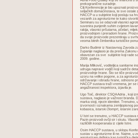
Adria Food Quality koji se financira u 
prekogranične suradnje.
Cilj Konferencije je bio upoznati proizv
seljačkih domaćinstava, te sve ostale
HACCP-a u subjekte koji posluju sa h
vezanih za agroturizme te kako stvoriti
Seminaru su se odazvali vlasnici agrot
suvenira punjenih suhim cvijetom lavan
rakija, vlasnici pršutarna, pčelari, mlje
proizvodnjom i preradom hrane. Proizv
da svoje proizvode prezentiraju u svrhu
veoma bitnih čimbenika turističke ponu
Darko Budimir iz Nastavnog Zavoda z
županije naglasio je da prema Zakonu 
obavezan za sve subjekte koji rade s
2009. godine..
Marija Milković, voditeljica sanitarne i
udruga naprave vodiči koji sadrže deta
proizvodnje hrane. Što se tiče proizvođa
uzoru na velike pogone, a za agroturizme
održavanje i obradu hrane, odnosno pri
HACCP sustava traži vremena, jer se i n
angažiranost inspektora, izjavila je.
Ugo Toić, direktor CSQA Adria , koji izm
sustava, naglasio je važnost branda. D
marka stoji, njezin identitet. Trenutno, 
izvornosti i oznakama zemljopisnog podr
kobasica, istarski žlomprt, istarski zar
U Istri se trenutno, u HACCP sustava n
Pazin proizvodi ovčji sir i skutu. Vlasn
različitih kooperanata iz cijele Istre.
Osim HACCP sustava, u sklopu Konferen
sustav u agroturizme ili ne. Naime, u 
agroturizam definira kao turistička dje