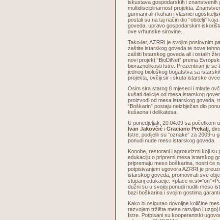
iskustava gospodarskih i znanstvenih 
multidisciplinarnost projekta. Znanstven
gurmani ali i kuhari i vlasnici ugostiteljs
postali su na taj način dio “obitelji” koja
goveda, upravo gospodarskim iskorišta
ove vrhunske sirovine.
Također, AZRRI je svojim poslovnim p
zaštite istarskog goveda te nove tehno
zaštiti Istarskog goveda ali i ostalih živ
novi projekt “BioDiNet” prema Evrops
bioraznolikosti Istre. Prezentiran je se
jednog biološkog bogatstva sa istarskih
projekta, ovčiji sir i skuta istarske ovce
Osim sira starog 8 mjeseci i mlade ov
kušati delicije od mesa istarskog goved
proizvodi od mesa istarskog goveda, tra
“Boškarin” postaju neizbježan dio ponu
kušaona i delikatesa.
U ponedjeljak, 20.04.09 sa početkom 
Ivan Jakovčić
i
Graciano Prekalj
, di
Istre, podijelili su “oznake” za 2009-u g
ponudi nude meso istarskog goveda.
Konobe, restorani i agroturizmi koji su
edukaciju o pripremi mesa istarskog go
pripremaju meso boškarina, nositi će
potpisivanjem ugovora AZRRI je preuze
istarskog goveda, promovirati sve objek
stupanj edukacije. <place w:st="on">Po
dužni su u svojoj ponudi nuditi meso is
bazi boškarina i svojim gostima garanti
Kako bi osigurao dovoljne količine me
razvojem tržišta mesa razvijao i uzgoj
Istre. Potpisani su kooperantski ugovor