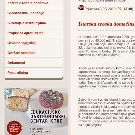
Prijavnicu možete preuzeti ovdje:
Zaštita osobnih podataka
Prijavnica AIPO 2010
(291.61 kb)
Sponzorstva i donacije
Suradnja s institucijama
Istarska seoska domaćin
Propisi za agroturizme
U periodu od 12-14. prosinca 2009. godi
površini od 40.000 m2. Tradicija održa
Otvoreni natječaji
Lucije (uz dan prije i dan poslije) uz 1
32. sajam građevinskih strojeva, 21. iz
sira, 13. izložba kruha, 10. festival „
Održani seminari
odnosno ekološkim kućama.
Dokumenti
Agenciju za ruralni razvoj Istre d.o.
agroturizma, ruralnog i konjaničkog tur
Press cliping
domaćinstava sa područja Istarske župa
seoskih domaćinstava Istre. Osim istar
Italije, Slovenije i Austrije čime su se i
agroturizam dopunska djelatnost poljop
Zajedničkom štandu istarskih agroturiz
domaćinstva Sia iz Vodnjana i gđica Ma
Luciju posijetila i delegacija predsta
Odjela za ruralni turizam i Valentina T
je dobrodošlica dogradonačelnika grad
Prekalj je, odgovarajući na riječi dobro
razvojnim projektima, a surađivat će i
na sajmu Agritur.