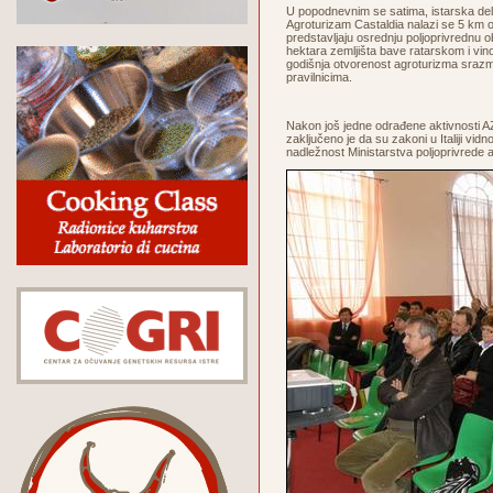
U popodnevnim se satima, istarska dele
Agroturizam Castaldia nalazi se 5 km o
predstavljaju osrednju poljoprivrednu ob
hektara zemljišta bave ratarskom i vin
godišnja otvorenost agroturizma srazmj
pravilnicima.
Nakon još jedne odrađene aktivnosti A
zaključeno je da su zakoni u Italiji vid
nadležnost Ministarstva poljoprivrede 