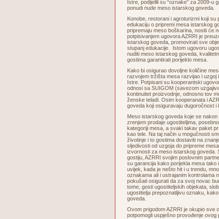
Istre, podijelili su “oznake” za 2009-u g
ponudi nude meso istarskog goveda.
Konobe, restorani i agroturizmi koji su
edukaciju o pripremi mesa istarskog go
pripremaju meso boškarina, nositi će
potpisivanjem ugovora AZRRI je preuze
istarskog goveda, promovirati sve objek
stupanj edukacije. Istom ugovoru ugosti
nuditi meso istarskog goveda, kvalitetn
gostima garantirati porijeklo mesa.
Kako bi osigurao dovoljne količine me
razvojem tržišta mesa razvijao i uzgoj
Istre. Potpisani su kooperantski ugovor
odnosi sa SUIGOM (savezom uzgajivača
kontinuitet proizvodnje, odnosno tov mu
ženske teladi. Osim kooperanata i AZRR
goveda koji osiguravaju dugoročnost i
Meso istarskog goveda koje se nakon s
zrenjem prodaje ugostiteljima, posebn
kategoriji mesa, a svaki takav paket prat
kao tele. Na taj način u mogučnosti smo
životinje i to gostima dostaviti na znan
sljedivosti od uzgoja do pripreme mes
izvornosti za meso istarskog goveda. S
gostiju, AZRRI svojim poslovnim partner
su garancija kako porijekla mesa tako i
uvijek, kada je nešto hit i u trendu, mn
oznakama ali i ustrajanim kontrolama 
pokušati osigurati da za svoj novac b
tome, gosti ugostiteljskih objekata, sl
ugostitelja prepoznatljivu oznaku, kako
goveda.
Ovom prigodom AZRRI je okupio sve osob
potpomogli uspješno provođenje ovog p