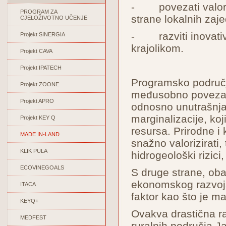
- povezati valoriz
PROGRAM ZA
strane lokalnih zaje
CJELOŽIVOTNO UČENJE
- razviti inovativn
Projekt SINERGIA
krajolikom.
Projekt CAVA
Projekt IPATECH
Programsko područje 
Projekt ZOONE
međusobno povezana
Projekt APRO
odnosno unutrašnja
marginalizacije, ko
Projekt KEY Q
resursa. Prirodne i 
MADE IN-LAND
snažno valorizirati, 
KLIK PULA
hidrogeološki rizici,
ECOVINEGOALS
S druge strane, oba
ekonomskog razvoja, 
ITACA
faktor kao što je ma
KEYQ+
Ovakva drastična ra
MEDFEST
ruralnih područja Ja