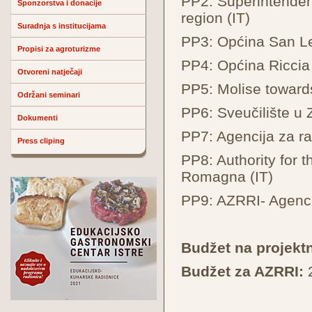
PP2: Superintenden
Sponzorstva i donacije
region (IT)
Suradnja s institucijama
PP3: Općina San Le
Propisi za agroturizme
PP4: Općina Riccia 
Otvoreni natječaji
PP5: Molise towards
Održani seminari
PP6: Sveučilište u 
Dokumenti
PP7: Agencija za 
Press cliping
PP8: Authority for 
Romagna (IT)
PP9: AZRRI- Agencij
Budžet na projektn
Budžet za AZRRI: