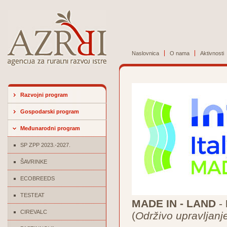
Naslovnica
O nama
Aktivnosti
Razvojni program
Gospodarski program
Međunarodni program
SP ZPP 2023.-2027.
ŠAVRINKE
ECOBREEDS
TESTEAT
MADE IN - LAND
-
CIREVALC
(
Održivo upravljanj