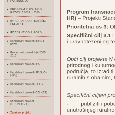
PASTINNOVA
PROGRAM RURALNOG
Program transnacio
RAZVOJA 2014. - 2020
HR)
– Projekti Stan
IPA ADRIATICO STRATEŠKI
PROJEKTI
Prioritetna os 3:
Ok
IPA ADRIATICO 2. POZIV
Specifični cilj 3.1:
i uravnoteženijeg te
Kandidirani projekti SEES 4.
poziv
Proračunsko razdoblje 2007-
2013
Opći cilj projekta
MAD
prirodnog i kulturn
Kandidirani projekti (IPA)
područja, te izradit
Kandidirani projekti (IPA SLO-
HRV)
ruralnih s obalnim, 
Kandidirani projekti (SEES)
Kandidirani projekti (CEI KEP)
Specifični ciljevi pr
Kandidirani projekti
- približiti i pobo
(GRUNDTVIG)
unutrašnjeg ruraln
Završeni projekti