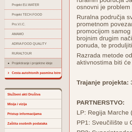
Projekt EU.WATER
osnovni je problem 
Projekt TECH.FOOD
Ruralna područja sv
prometnom povezanoš
Pro.V.I.C.
promocijom samog p
AMAMO
brojnim drugim način
ADRIA FOOD QUALITY
ponuda, te produljit
RURALTOUR
Razrada metode odn
aktivnostima biti ć
Projektiranje i projektne ideje
Cesta autohtonih pasmina Istre
Trajanje projekta:
3
Službeni akti Društva
PARTNERSTVO:
Misija i vizija
LP: Regija Marche (
Pristup informacijama
PP1: Sveučilište u C
Zaštita osobnih podataka