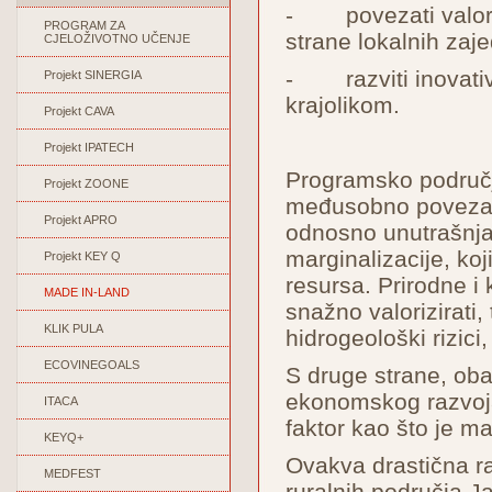
- povezati valoriz
PROGRAM ZA
strane lokalnih zaje
CJELOŽIVOTNO UČENJE
- razviti inovativn
Projekt SINERGIA
krajolikom.
Projekt CAVA
Projekt IPATECH
Programsko područje 
Projekt ZOONE
međusobno povezana
Projekt APRO
odnosno unutrašnja
marginalizacije, ko
Projekt KEY Q
resursa. Prirodne i 
MADE IN-LAND
snažno valorizirati, 
KLIK PULA
hidrogeološki rizici,
ECOVINEGOALS
S druge strane, oba
ekonomskog razvoja, 
ITACA
faktor kao što je ma
KEYQ+
Ovakva drastična ra
MEDFEST
ruralnih područja Ja