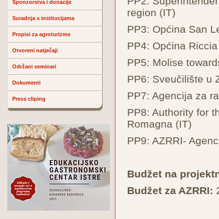
PP2: Superintenden
Sponzorstva i donacije
region (IT)
Suradnja s institucijama
PP3: Općina San Le
Propisi za agroturizme
PP4: Općina Riccia 
Otvoreni natječaji
PP5: Molise towards
Održani seminari
PP6: Sveučilište u 
Dokumenti
PP7: Agencija za 
Press cliping
PP8: Authority for 
Romagna (IT)
PP9: AZRRI- Agencij
Budžet na projektn
Budžet za AZRRI: