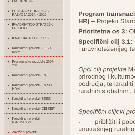
PASTINNOVA
PROGRAM RURALNOG
Program transnacio
RAZVOJA 2014. - 2020
HR)
– Projekti Stan
IPA ADRIATICO STRATEŠKI
PROJEKTI
Prioritetna os 3:
Ok
IPA ADRIATICO 2. POZIV
Specifični cilj 3.1:
i uravnoteženijeg te
Kandidirani projekti SEES 4.
poziv
Proračunsko razdoblje 2007-
2013
Opći cilj projekta
MAD
prirodnog i kulturn
Kandidirani projekti (IPA)
područja, te izradit
Kandidirani projekti (IPA SLO-
HRV)
ruralnih s obalnim, 
Kandidirani projekti (SEES)
Kandidirani projekti (CEI KEP)
Specifični ciljevi pr
Kandidirani projekti
- približiti i pobo
(GRUNDTVIG)
unutrašnjeg ruraln
Završeni projekti