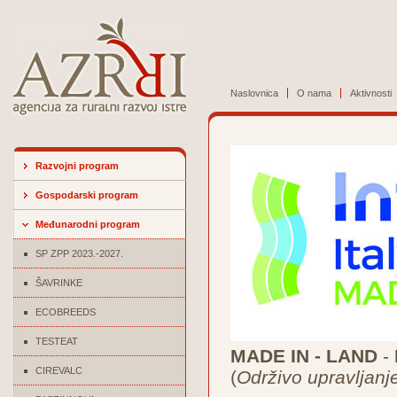
Naslovnica
O nama
Aktivnosti
Razvojni program
Gospodarski program
Međunarodni program
SP ZPP 2023.-2027.
ŠAVRINKE
ECOBREEDS
TESTEAT
MADE IN - LAND
-
CIREVALC
(
Održivo upravljanj