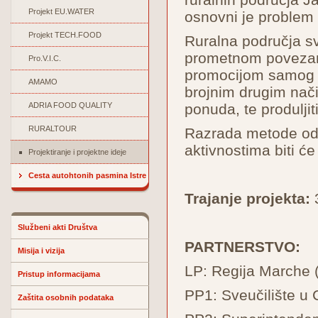
Projekt EU.WATER
osnovni je problem 
Projekt TECH.FOOD
Ruralna područja sv
prometnom povezanoš
Pro.V.I.C.
promocijom samog p
AMAMO
brojnim drugim način
ADRIA FOOD QUALITY
ponuda, te produljit
RURALTOUR
Razrada metode odn
aktivnostima biti ć
Projektiranje i projektne ideje
Cesta autohtonih pasmina Istre
Trajanje projekta:
3
Službeni akti Društva
PARTNERSTVO:
Misija i vizija
LP: Regija Marche (
Pristup informacijama
PP1: Sveučilište u C
Zaštita osobnih podataka