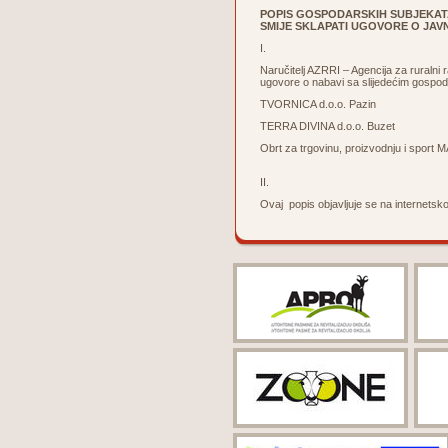
POPIS
GOSPODARSKIH SUBJEKATA 
SMIJE
SKLAPATI UGOVORE O JAV
I.
Naručitelj AZRRI – Agencija za ruralni r
ugovore o nabavi sa slijedećim gospo
TVORNICA d.o.o. Pazin
TERRA DIVINA d.o.o. Buzet
Obrt za trgovinu, proizvodnju i sport
II.
Ovaj popis objavljuje se na internetskoj 