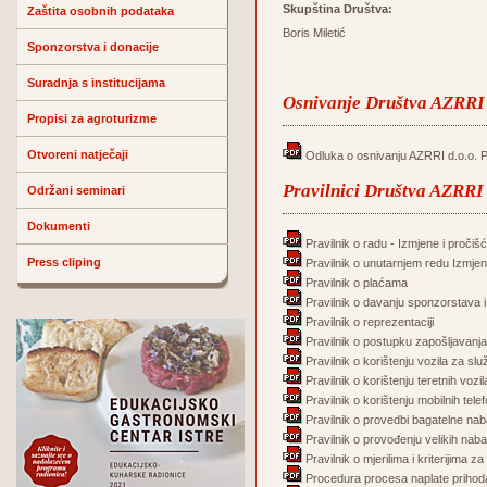
Skupština Društva:
Zaštita osobnih podataka
Boris Miletić
Sponzorstva i donacije
Suradnja s institucijama
Osnivanje Društva AZRRI 
Propisi za agroturizme
Otvoreni natječaji
Odluka o osnivanju AZRRI d.o.o. 
Pravilnici Društva AZRRI 
Održani seminari
Dokumenti
Pravilnik o radu - Izmjene i pročišć
Press cliping
Pravilnik o unutarnjem redu Izmjene
Pravilnik o plaćama
Pravilnik o davanju sponzorstava i
Pravilnik o reprezentaciji
Pravilnik o postupku zapošljavanja
Pravilnik o korištenju vozila za s
Pravilnik o korištenju teretnih vozi
Pravilnik o korištenju mobilnih tele
Pravilnik o provedbi bagatelne n
Pravilnik o provođenju velikih nab
Pravilnik o mjerilima i kriterijima
Procedura procesa naplate prihod