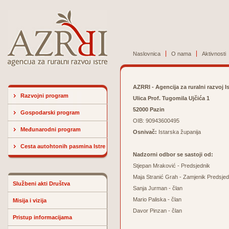
Naslovnica
O nama
Aktivnosti
AZRRI - Agencija za ruralni razvoj I
Razvojni program
Ulica Prof. Tugomila Ujčića 1
52000 Pazin
Gospodarski program
OIB: 90943600495
Međunarodni program
Osnivač:
Istarska županija
Cesta autohtonih pasmina Istre
Nadzorni odbor se sastoji od:
Stjepan Mraković - Predsjednik
Maja Stranić Grah - Zamjenik Predsjed
Službeni akti Društva
Sanja Jurman - član
Mario Paliska - član
Misija i vizija
Davor Pinzan - član
Pristup informacijama